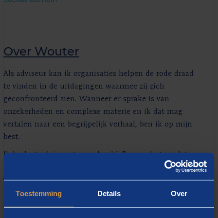
Over Wouter
Als adviseur kan ik organisaties helpen de rode draad
te vinden in de uitdagingen waarmee zij zich
geconfronteerd zien. Wanneer er sprake is van
onzekerheden en complexe materie en ik dat mag
vertalen naar een begrijpelijk verhaal, ben ik op mijn
best.
Ik besloot adviseur te worden bij Berenschot omdat
ik hier drie passies kan combineren: het benutten
van mijn kwantitatieve en financiële kennis, het
Toestemming
Details
Over
werken met mensen en het behouden van mijn
affiniteit met de techniek.