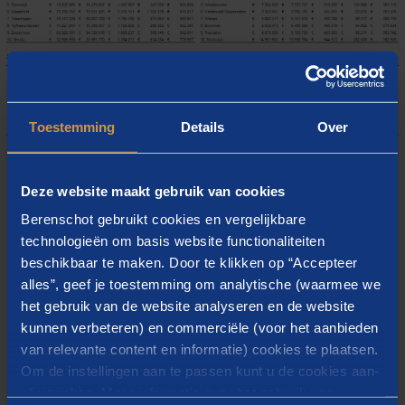
Toestemming
Details
Over
Deze website maakt gebruik van cookies
Van de gemeenten met minder dan 40.000 inwoners is
Berenschot gebruikt cookies en vergelijkbare
het positieve herverdeeleffect het grootst in IJsselstein,
technologieën om basis website functionaliteiten
gevolgd door gemeente Heemskerk (plus 0,9 en
beschikbaar te maken. Door te klikken op “Accepteer
respectievelijk 0,4 miljoen euro). Van de gemeenten
alles”, geef je toestemming om analytische (waarmee we
met minder dan 40.000 inwoners hebben Landgraaf
het gebruik van de website analyseren en de website
kunnen verbeteren) en commerciële (voor het aanbieden
en Goes de grootste negatieve herverdeeleffecten. De
van relevante content en informatie) cookies te plaatsen.
negatieve herverdeeleffecten zijn respectievelijk min
Om de instellingen aan te passen kunt u de cookies aan-
0,8 en min 0,7 miljoen euro. De volgende tabellen
of uitvinken. Meer informatie over het gebruik van