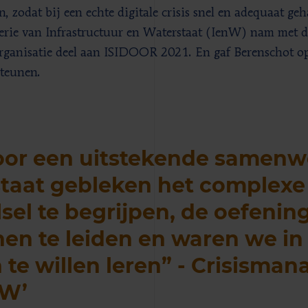
n, zodat bij een echte digitale crisis snel en adequaat g
erie van Infrastructuur en Waterstaat (IenW) nam met d
organisatie deel aan ISIDOOR 2021. En gaf Berenschot op
teunen.
or een uitstekende samenwe
staat gebleken het complex
lsel te begrijpen, de oefenin
en te leiden en waren we in 
 te willen leren” - Crisisman
nW’