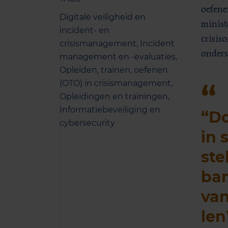
oefene
Digitale veiligheid en
minist
incident- en
crisis
crisismanagement,
Incident
onders
management en -evaluaties,
Opleiden, trainen, oefenen
(OTO) in crisismanagement,
Opleidingen en trainingen,
Informatiebeveiliging en
“Do
cybersecurity
in 
ste
ban
van
le