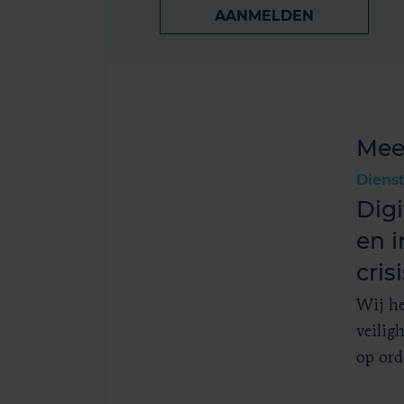
AANMELDEN
Mee
Diens
Digi
en i
cri
Wij he
veilig
op ord