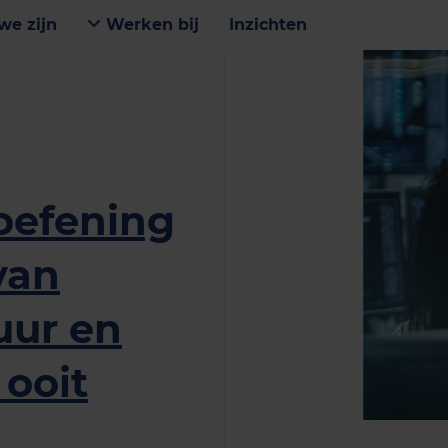
we zijn
Werken bij
Inzichten
soefening
van
uur en
 ooit