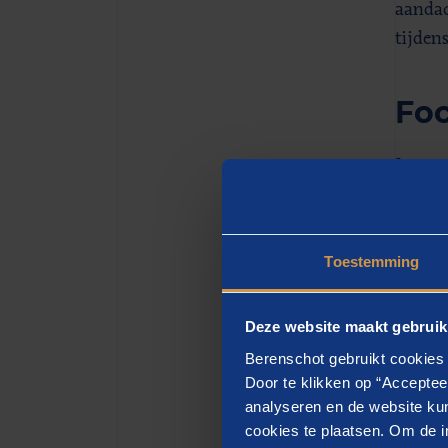
aandac
tijden
Foc
In nau
maar d
draaib
oefeno
Toestemming
(depar
voor e
Deze website maakt gebruik
Doorda
Berenschot gebruikt cookies 
weken 
Door te klikken op “Acceptee
analyseren en de website kun
(deel)
cookies te plaatsen. Om de in
in de 