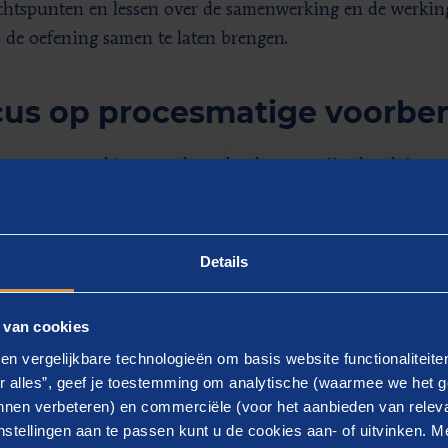
htspunten en lessen over de samenwerking en de werking 
s de oefening samen te laten brengen.
us op procesmatige voorber
we samenwerking met de opdrachtgever zijn de adviseurs 
iepgaande analyse van beschikbare documentatie, waar
oeken, eerdere evaluaties en reeds opgestelde documentati
rganisatie. Het belangrijkste doel hierbij was het formul
Details
tementale) leerdoelen en het uitwerken van onderwerpen
en zo doeltreffend mogelijke oefening.
 van cookies
t verschillende (vitale) sectoren en talloze organisaties
en vergelijkbare technologieën om basis website functionaliteit
voorafgaand aan de oefening nog niet alle onderliggend
r alles”, geef je toestemming om analytische (waarmee we het g
nen verbeteren) en commerciële (voor het aanbieden van releva
oefeningen beschikbaar. Dat, in combinatie met de beperkt
stellingen aan te passen kunt u de cookies aan- of uitvinken. Me
voorbereiding (nog) meer de focus legden op de procesma