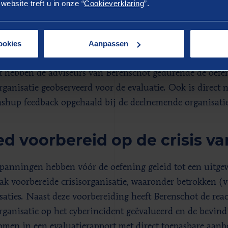
ebsite treft u in onze “
Cookieverklaring
”.
 we te weten wat een ministerie, deelnemende organisati
rkelijk nodig heeft bij hun incident response of in crisis
ecurityincident of -crisis is op voorhand ook niet alle inf
ookies
Aanpassen
teveel van…
ot hebben de adviseurs van Berenschot gedurende de oefe
organisatie geobserveerd voor de evaluatie. Ook is direct 
shup feedback opgehaald bij de deelnemende organisatie
d voorbereid op de crisis v
panningen hebben vóór de oefening geleid tot een uitgew
rak voorbereide crisisorganisatie, waaronder betrokken (v
saties. Naast deze voorbereiding heeft Berenschot de rea
organisatie op het cyberincident geëvalueerd en de bevin
men in een evaluatierapport met direct toepasbare aanb