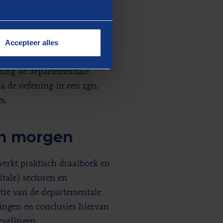
e, afdeling of team nu
situaties. Immers, bij een
ormatie beschikbaar. Of is er
Accepteer alles
ning de departementale
na de oefening in een zgn.
s.
an morgen
erkt praktisch draaiboek en
itale) sectoren en
ctie van de departementale
dingen en conclusies hiervan
evelingen.