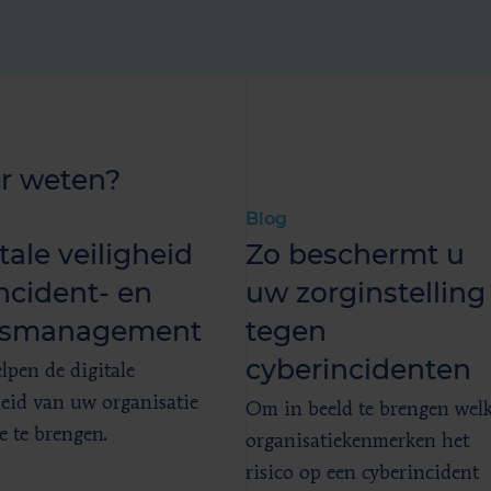
r weten?
t
Blog
tale veiligheid
Zo beschermt u
ncident- en
uw zorginstelling
sismanagement
tegen
cyberincidenten
lpen de digitale
heid van uw organisatie
Om in beeld te brengen wel
e te brengen.
organisatiekenmerken het
risico op een cyberincident