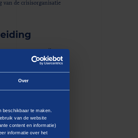
van de crisisorganisatie
eiding
gestart met een snelle,
onder (concept) handboeken,
e vanuit de landelijke
eren van de
Over
 voor het evaluatiekader
 deelnamen, waren in de
en beschikbaar te maken.
e draaiboeken of
ebruik van de website
nte content en informatie)
e tijd, leidde ertoe dat we
er informatie over het
tige voorbereiding. Zo