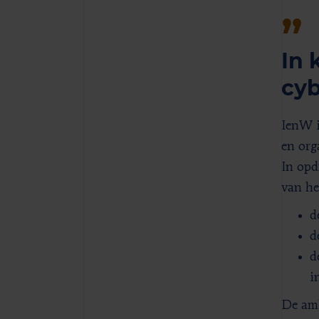
In 
cyb
IenW i
en org
In opd
van he
d
d
d
i
De amb