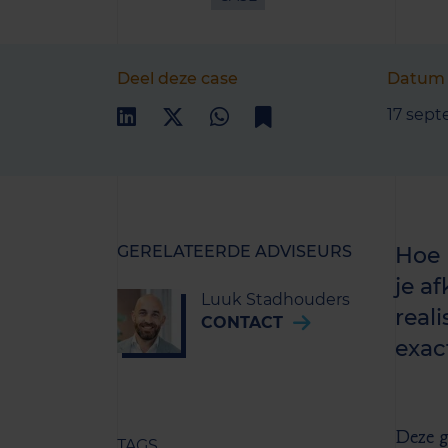
Deel deze case
Datum
17 sep
GERELATEERDE ADVISEURS
Hoe b
je a
Luuk Stadhouders
real
CONTACT
exac
Deze g
TAGS