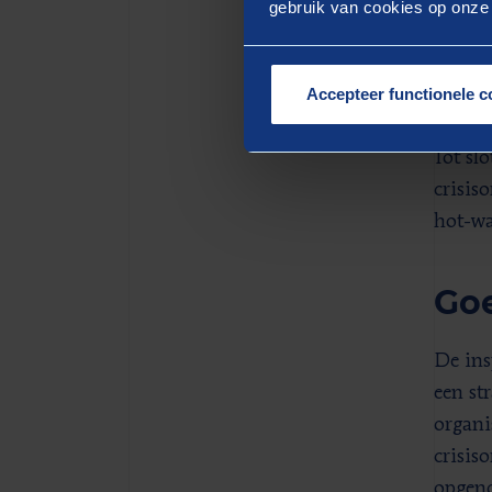
gebruik van cookies op onze w
kwamen
daadwe
echt s
Accepteer functionele c
juist 
Tot sl
crisis
hot-wa
Goe
De ins
een st
organi
crisis
opgeno