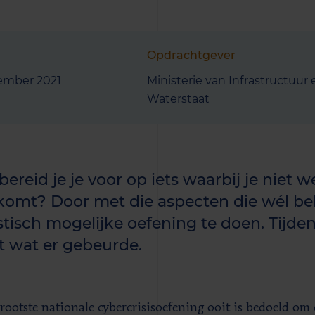
Opdrachtgever
tember 2021
Ministerie van Infrastructuur 
Waterstaat
ereid je je voor op iets waarbij je niet 
fkomt? Door met die aspecten die wél be
istisch mogelijke oefening te doen. Tijde
t wat er gebeurde.
rootste nationale cybercrisisoefening ooit is bedoeld om d