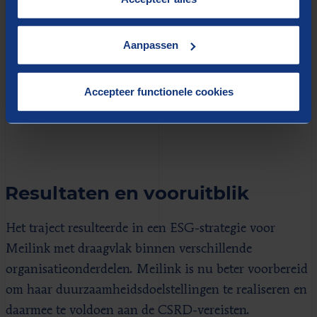
Data en internal control.
We richtten ons op het
verzamelen van data en het opzetten van een
Aanpassen
internal control framework om de voortgang ten
aanzien van de duurzaamheidsinspanningen te
Accepteer functionele cookies
monitoren en te rapporteren.
Resultaten en vooruitblik
Het traject resulteerde in een ESG-strategie voor
Meilink met draagvlak binnen verschillende
organisatieonderdelen. Meilink is nu beter voorbereid
om haar duurzaamheidsdoelstellingen te realiseren en
daarmee te voldoen aan de CSRD-vereisten.