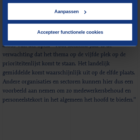
2023 een achtste plaats. Het openbaar bestuur als
Aanpassen
cluster loopt daarmee wederom ver voorop ten
opzichte van andere clusters van sectoren.
Accepteer functionele cookies
“Nog opvallender zijn de ambities van dit cluster”,
aldus Van der Spek. “Voor komend jaar is de
verwachting dat het thema op de vijfde plek op de
prioriteitenlijst komt te staan. Het landelijk
gemiddelde komt waarschijnlijk uit op de elfde plaats.
Andere organisaties en sectoren kunnen hier dus een
voorbeeld aan nemen om zo medewerkersbehoud en
personeelstekort in het algemeen het hoofd te bieden.”