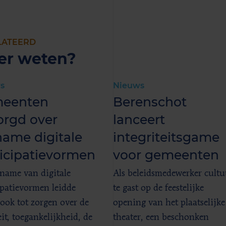
LATEERD
er weten?
s
Nieuws
eenten
Berenschot
orgd over
lanceert
name digitale
integriteitsgame
ticipatievormen
voor gemeenten
name van digitale
Als beleidsmedewerker cultu
ipatievormen leidde
te gast op de feestelijke
 ook tot zorgen over de
opening van het plaatselijke
it, toegankelijkheid, de
theater, een beschonken