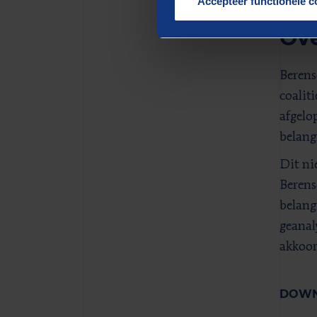
Accepteer functionele c
Ove
Berens
coalit
afgelo
belang
Dit ni
Berens
belang
geanal
akkoor
DOWN