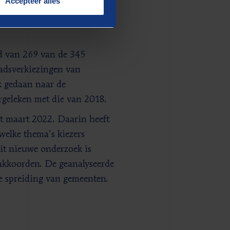
Accepteer alles
d van 269 van de 345
aadsverkiezingen van
k gedaan naar de
ergeleken met die van 2018.
it maart 2022. Daarin heeft
elke thema’s kiezers
it nieuwe onderzoek is
eakkoorden. De geanalyseerde
le spreiding van gemeenten.