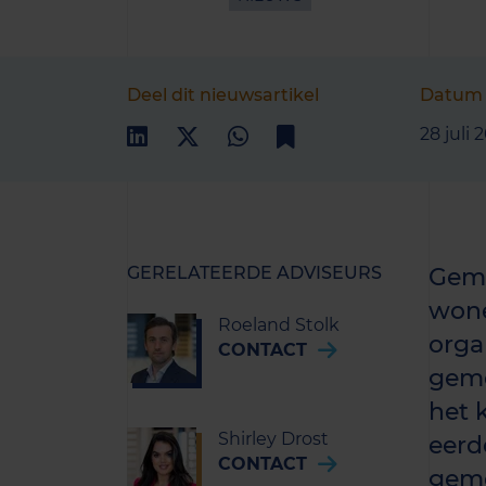
Deel dit nieuwsartikel
Datum
28 juli 
GERELATEERDE ADVISEURS
Geme
wone
Roeland Stolk
orga
CONTACT
geme
het 
Shirley Drost
eerd
CONTACT
geme