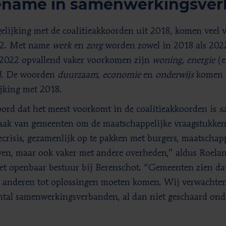
ename in samenwerkingsve
gelijking met de coalitieakkoorden uit 2018, komen veel 
22. Met name
werk
en
zorg
worden zowel in 2018 als 20
 2022 opvallend vaker voorkomen zijn
woning, energie
(
d
. De woorden
duurzaam, economie
en
onderwijs
komen j
ijking met 2018.​
ord dat het meest voorkomt in de coalitieakkoorden is
s
ak van gemeenten om de maatschappelijke vraagstukken
ecrisis, gezamenlijk op te pakken met burgers, maatschapp
ven, maar ook vaker met andere overheden,” aldus Roelan
et openbaar bestuur bij Berenschot. “Gemeenten zien dat
 anderen tot oplossingen moeten komen. Wij verwachte
ntal samenwerkingsverbanden, al dan niet geschaard ond