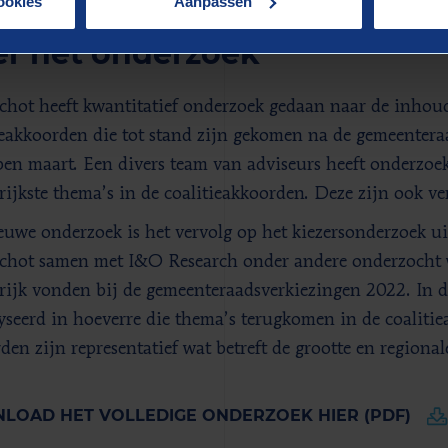
ookies
Aanpassen
r het onderzoek
chot heeft kwantitatief onderzoek gedaan naar de inhou
ieakkoorden die tot stand zijn gekomen na de gemeenter
pen maart. Een divers team van adviseurs heeft onderzoe
rijkste thema’s in de coalitieakkoorden. Deze zijn ook v
euwe onderzoek is het vervolg op het kiezersonderzoek u
chot samen met I&O Research onder andere onderzocht w
rijk vonden bij de gemeenteraadsverkiezingen 2022. In d
yseerd in hoeverre die thema’s terugkomen in de coaliti
den zijn representatief wat betreft de grootte en regiona
LOAD HET VOLLEDIGE ONDERZOEK HIER (PDF)