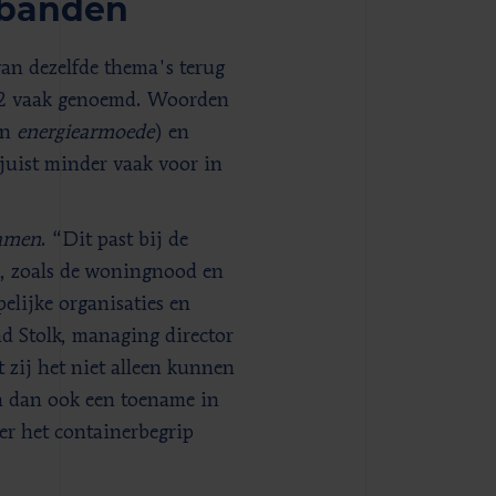
rbanden
van dezelfde thema's terug
22 vaak genoemd. Woorden
en
energiearmoede
) en
uist minder vaak voor in
amen
. “Dit past bij de
, zoals de woningnood en
elijke organisaties en
d Stolk, managing director
 zij het niet alleen kunnen
n dan ook een toename in
er het containerbegrip