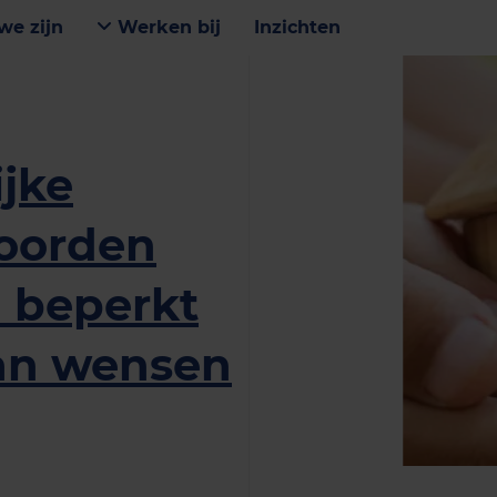
we zijn
Werken bij
Inzichten
jke
koorden
 beperkt
aan wensen