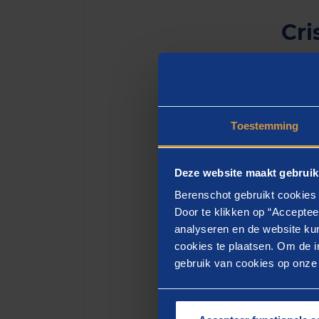
Cri
Met he
Nederl
het ak
Toestemming
wordt
(8).
Deze website maakt gebruik
“Het i
Berenschot gebruikt cookies 
maakt,
Door te klikken op “Acceptee
nadruk
analyseren en de website kun
bekost
cookies te plaatsen. Om de in
gebruik van cookies op onze w
keuzes
Gemeen
realite