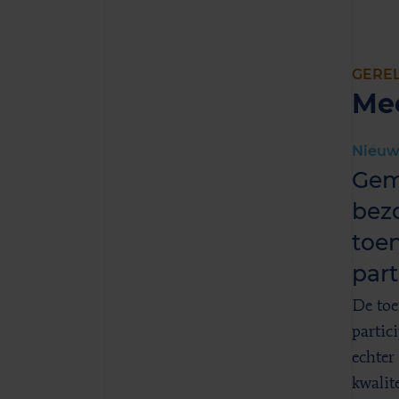
GERE
Me
Nieuw
Gem
bez
toe
par
De toe
partic
echter
kwalite