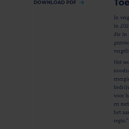
To
DOWNLOAD PDF
In ver
in 20
die in
gezon
vergel
Het wo
noodza
energi
bedrij
voor h
en met
het aa
regio.”