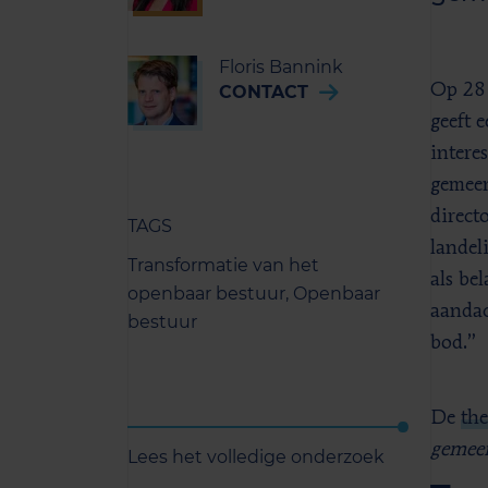
Floris Bannink
Op 28 
CONTACT
geeft 
intere
gemeen
direct
TAGS
landel
Transformatie van het
als be
openbaar bestuur,
Openbaar
aandac
bestuur
bod.”
De
the
gemeen
Lees het volledige onderzoek