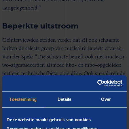
aangelegenheid.”
Beperkte uitstroom
Geïnterviewden stelden verder dat zij ook schaarste
buiten de selecte groep van nucleaire experts ervaren.
Van der Spek: “Die schaarste betreft ook niet-nucleair
wo-afgestudeerden alsmede hbo- en mbo-opgeleiden
met een technische/bèta-opleiding. Ook signaleren de
geïnterviewden een krapte aan
stralingsbeschermingsexperts. De problematiek rond
deze specifieke nucleaire expertise wordt nog apart
Toestemming
Details
Over
verkend.” Over het algemeen tonen geïnterviewden
zich tevreden over de aansluiting van de Nederlandse
Deze website maakt gebruik van cookies
universitaire opleidingen tot nucleair expert en hun
Berenschot gebruikt cookies en vergelijkbare