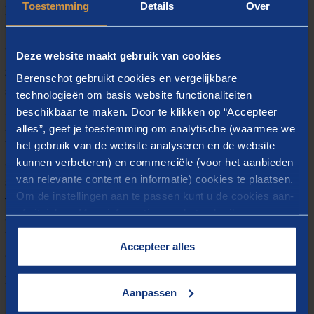
Toestemming
Details
Over
lossen binnen én tussen organisaties. Daarbij wissel
ik qua aanpak tussen een participatieve benadering
en expertmatige inbreng.
Deze website maakt gebruik van cookies
Specifieke expertise heb ik op het gebied van
Berenschot gebruikt cookies en vergelijkbare
samenwerking in de publieke sector. De afgelopen
technologieën om basis website functionaliteiten
jaren heb ik bijvoorbeeld tientallen
beschikbaar te maken. Door te klikken op “Accepteer
alles”, geef je toestemming om analytische (waarmee we
haalbaarheidsonderzoeken, businesscases,
het gebruik van de website analyseren en de website
bedrijfsplannen, implementaties en evaluaties
kunnen verbeteren) en commerciële (voor het aanbieden
opgeleverd voor uiteenlopende
van relevante content en informatie) cookies te plaatsen.
samenwerkingsverbanden van gemeenten,
Om de instellingen aan te passen kunt u de cookies aan-
waterschappen en provincies. Belangrijk daarbij was
of uitvinken. Meer informatie over het gebruik van
een effectieve inrichting van de governance, oftewel
cookies op onze website treft u in onze
het samenspel tussen eigenaar, opdrachtgever en
“
Cookieverklaring
”.
Accepteer alles
opdrachtnemer.
Bij Berenschot werken we niet met één standaard
Aanpassen
blauwdruk voor alle opdrachten. Elke opdracht is