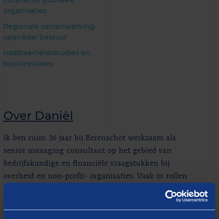
Excellente publieke
organisaties
Regionale samenwerking
openbaar bestuur
Haalbaarheidsstudies en
businesscases
Over Daniël
Ik ben ruim 16 jaar bij Berenschot werkzaam als
senior managing consultant op het gebied van
bedrijfskundige en financiële vraagstukken bij
overheid en non-profit- organisaties. Vaak in rollen
als organisatieadviseur, projectleider of
procesbegeleider. Mijn passie is om – samen met de
opdrachtgever – ingewikkelde vraagstukken op te