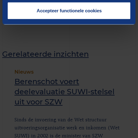
maatwerk, met inbreng van ervaring uit andere
opdrachten en in samenwerking met gedreven
Accepteer functionele cookies
collega’s die beschikken over aanvullende expertises.
Gerelateerde inzichten
Nieuws
Berenschot voert
deelevaluatie SUWI-stelsel
uit voor SZW
Sinds de invoering van de Wet structuur
uitvoeringsorganisatie werk en inkomen (Wet
SUWI) in 2002 is de minister van SZW