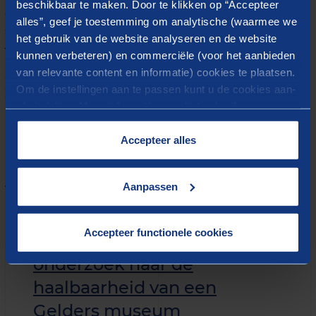
beschikbaar te maken. Door te klikken op “Accepteer
duidelijke stellingnames. Ik stel me nadrukkelijk op
alles”, geef je toestemming om analytische (waarmee we
als betrokken buitenstaander, nuchter en met oog
het gebruik van de website analyseren en de website
voor de context van de opdracht.
kunnen verbeteren) en commerciële (voor het aanbieden
van relevante content en informatie) cookies te plaatsen.
Ik werk graag voor opdrachtgevers in de sectoren
Om de instellingen aan te passen kunt u de cookies aan-
kunst en cultuur, en dan met name voor musea.
of uitvinken. Meer informatie over het gebruik van
cookies op onze website treft u in onze
“
Cookieverklaring
”.
Accepteer alles
Gerelateerde inzichten
Aanpassen
Publicatie
Accepteer functionele cookies
Het verhaal van Gelderland:
onderzoek naar de
haalbaarheid van een
Gelders museum