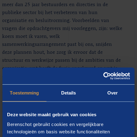
meer dan 25 jaar bestuurders en directies in de
publieke sector bij het verbeteren van hun
organisatie en besluitvorming. Voorbeelden van
vragen die opdrachtgevers mij voorleggen, zijn: welke
koers moet ik varen, welk
samenwerkingsarrangement past bij ons, snijden
deze plannen hout, hoe zorg ik ervoor dat de
structuur en werkwijze passen bij de ambities van de
organisatie, wat heeft de fusie opgeleverd en wat is
de haalbaarheid van een nieuw (cultureel) concept?
Op basis van mijn onderzoeken kunnen bestuurders
en directies gefundeerd besluiten nemen.
Toestemming
Details
Over
Ik voel mij als een vis in het water in situaties waar
de druk is opgelopen, er ingewikkelde politiek-
Deze website maakt gebruik van cookies
bestuurlijke vraagstukken op tafel liggen en partijen
Berenschot gebruikt cookies en vergelijkbare
(nog) niet op één lijn zitten - opdrachten die vragen
technologieën om basis website functionaliteiten
om scherpe kwantitatieve en kwalitatieve analyses en