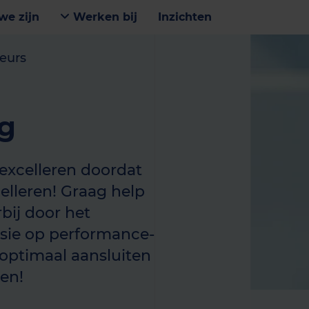
we zijn
Werken bij
Inzichten
eurs
ng
 excelleren doordat
lleren! Graag help
rbij door het
isie op performance-
ptimaal aansluiten
en!