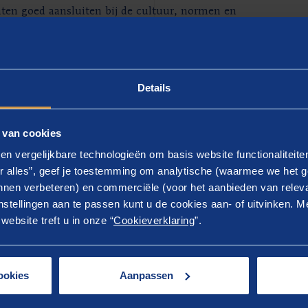
nten goed aansluiten bij de cultuur, normen en
nt, als uw medewerkers excelleren, dan geldt dit
Details
 van cookies
en vergelijkbare technologieën om basis website functionaliteit
r alles”, geef je toestemming om analytische (waarmee we het g
nen verbeteren) en commerciële (voor het aanbieden van releva
stellingen aan te passen kunt u de cookies aan- of uitvinken. Me
ebsite treft u in onze “
Cookieverklaring
”.
Artikel
ce-
Performance­mana
ator maakt
employee experi
ookies
Aanpassen