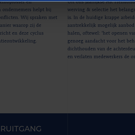
eemoplosser en
Uit ons jaarlijkse HR Trendond
en ondernemers helpt bij
werving & selectie het belang
nflicten. Wij spraken met
is. In de huidige krappe arbei
anier waarop zij de
aantrekkelijk mogelijk aanbo
cht en deze cyclus
halen, oftewel: ‘het openen va
atieontwikkeling.
genoeg aandacht voor het beh
dichthouden van de achterdeur
en verlaten medewerkers de o
RUITGANG