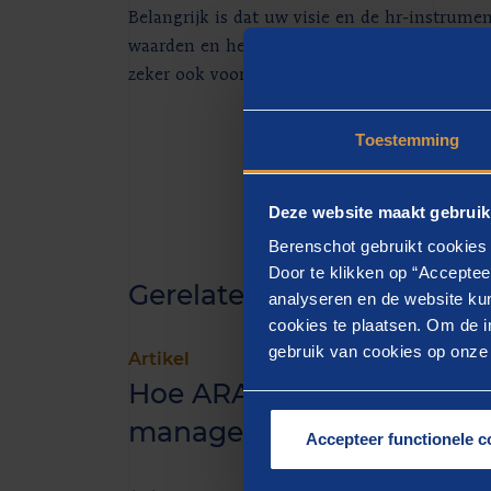
Belangrijk is dat uw visie en de hr-instrume
waarden en het imago van uw organisatie. Wa
zeker ook voor uw organisatie.
Toestemming
Deze website maakt gebruik
Berenschot gebruikt cookies 
Door te klikken op “Acceptee
Gerelateerde inzichten
analyseren en de website kun
cookies te plaatsen. Om de in
gebruik van cookies op onze w
Artikel
Hoe ARAG van performan
management een katalys
Accepteer functionele c