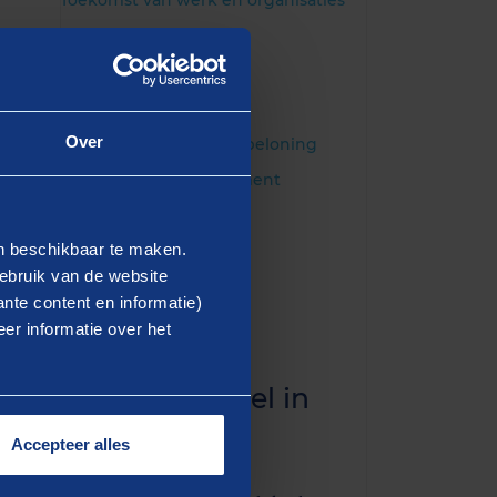
Toekomst van werk en organisaties
DIENSTEN
Employee experience
Over
Functiewaardering en beloning
Performance management
en beschikbaar te maken.
ebruik van de website
nte content en informatie)
er informatie over het
gement essentieel in
ence
Accepteer alles