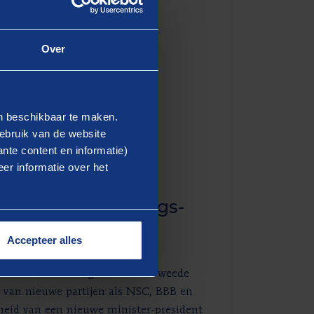
Energietransitie
WERKVELDEN
Over
Verkeersveiligheid
en beschikbaar te maken.
ebruik van de website
nte content en informatie)
er informatie over het
iteit in verkiezings­
Accepteer alles
den de verkiezingen voor de Tweede
 van nieuwe partijen als NSC, BBB en
heid van een nieuwe minister-president