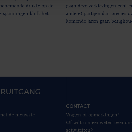
 toenemende drukte op de
gaan deze verkiezingen écht e
e spanningen blijft het
andere) partijen dan precies o
komende jaren gaan bezighou
RUITGANG
CONTACT
 met de nieuwste
Vragen of opmerkingen?
Of wilt u meer weten over on
activiteiten?