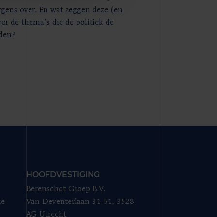
rgens over. En wat zeggen deze (en
ver de thema’s die de politiek de
den?
HOOFDVESTIGING
Berenschot Groep B.V.
ze
Van Deventerlaan 31-51, 3528
AG Utrecht