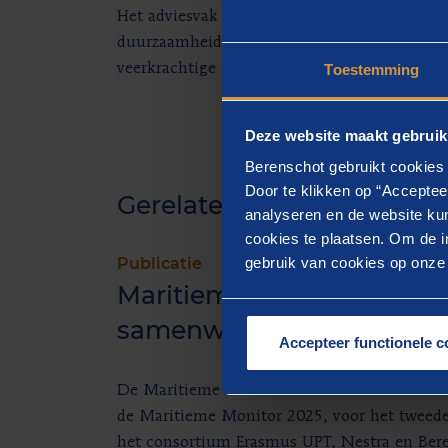
Het adviesvak en Berenschot zijn voor mij de
duurzaamheid en mijn wens om impact te mak
veerkrachtige en duurzame mobiliteitssysteme
Toestemming
Deze website maakt gebruik
Berenschot gebruikt cookies 
Door te klikken op “Acceptee
Gerelateerde inzichten
analyseren en de website kun
cookies te plaatsen. Om de in
Publicatie
gebruik van cookies op onze w
Maritieme sector sterker 
samenwerking
Accepteer functionele c
De Maritieme sector wordt sterker door same
de Maritieme Monitor 2025, voor het tweede 
het consortium Erasmus UPT, Nestra en Bere