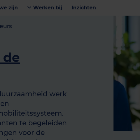
we zijn
Werken bij
Inzichten
eurs
 de
 duurzaamheid werk
een
obiliteitssysteem.
anten te begeleiden
ingen voor de