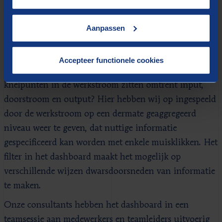
werkstroom kunnen zien zodra hij een verkooporder
gaat factureren? Logischerwijs gaat dit om informatie
Aanpassen
omtrent het verkooporder en de offerte. Een andere
specifieke vraag was: op welke manier kan de
Accepteer functionele cookies
teamleider direct monitoren waar eventuele
knelpunten in de werkstroom zitten omtrent input,
doorstroom en output? Hier hebben wij op ingespeeld
door de werkstroom op een dermate geaggregeerd
niveau weer te geven, dat nuttige informatie
gespecificeerd kan worden met enkele muisklikken. Het
filter in het dashboard maakt het mogelijk op
verschillende wijzen dwarsdoorsneden van informatie
te maken.
Onze consultants hebben het dashboard in een
teamsessie aan medewerkers en teamleiders uitvoerig