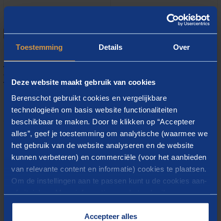
Toestemming
Details
Over
Dashboard vanuit
werkstroomfilosofie
Deze website maakt gebruik van cookies
Op basis van de werkstroomfilosofie hebben wij samen
Berenschot gebruikt cookies en vergelijkbare
met de klant het
dashboard
ontworpen en direct de
technologieën om basis website functionaliteiten
beschikbaar te maken. Door te klikken op “Accepteer
werkstroom gevisualiseerd, waarbij de werkprocessen
alles”, geef je toestemming om analytische (waarmee we
op de vloer en de klant centraal staan.
het gebruik van de website analyseren en de website
kunnen verbeteren) en commerciële (voor het aanbieden
van relevante content en informatie) cookies te plaatsen.
Om de instellingen aan te passen kunt u de cookies aan-
of uitvinken. Meer informatie over het gebruik van
cookies op onze website treft u in onze
Hierbij hebben we nagedacht over vragen als: welke
“
Cookieverklaring
”.
Accepteer alles
informatie wil een medewerker van de afdeling in de