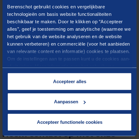
Berenschot gebruikt cookies en vergelijkbare
technologieën om basis website functionaliteiten
Stakeholder- en reputatieonderzoek
beschikbaar te maken. Door te klikken op “Accepteer
Krachtenveldanalyse
alles”, geef je toestemming om analytische (waarmee we
Corporate story-traject
het gebruik van de website analyseren en de website
Positioneringstraject
kunnen verbeteren) en commerciële (voor het aanbieden
van relevante content en informatie) cookies te plaatsen.
Visie-/inspiratiesessie
Om de instellingen aan te passen kunt u de cookies aan-
Missie- en visievorming
of uitvinken. Meer informatie over het gebruik van
Positionering stedelijke regio’s
cookies op onze website treft u in onze
“
Cookieverklaring
”.
Accepteer alles
Aanpassen
Accepteer functionele cookies
WIE DAT DOEN
Neem contact op met onze