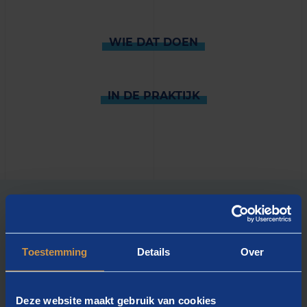
WIE DAT DOEN
IN DE PRAKTIJK
WAT WE BIEDEN
Onze dienstverlening
Toestemming
Details
Over
Deze website maakt gebruik van cookies