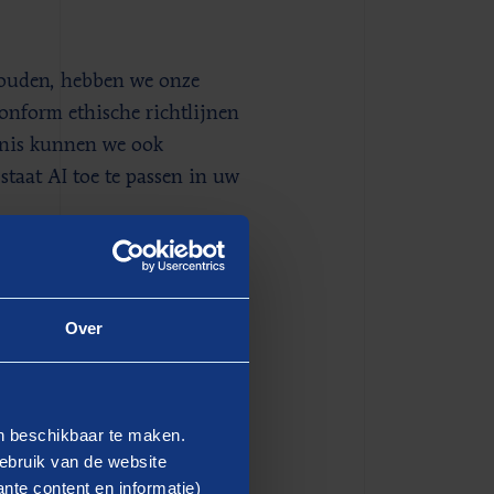
houden, hebben we onze
conform ethische richtlijnen
nnis kunnen we ook
staat AI toe te passen in uw
ein
Over
es met praktische
 werk en inkomen,
en beschikbaar te maken.
et datagedreven inzichten
ebruik van de website
nte content en informatie)
en, betere toegankelijkheid