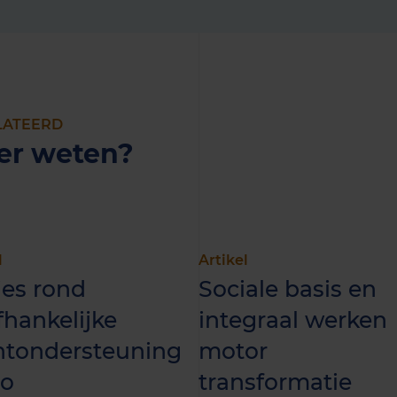
LATEERD
er weten?
l
Artikel
ies rond
Sociale basis en
hankelijke
integraal werken
ëntondersteuning
motor
o
transformatie