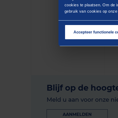
cookies te plaatsen. Om de in
van zo
gebruik van cookies op onze w
mee aa
Benieu
Bram B
Accepteer functionele c
mogeli
Blijf op de hoogt
Meld u aan voor onze ni
AANMELDEN