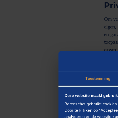
Pri
Om ver
eigen,
en gar
toepas
organi
Ber
Toestemming
Wij he
Deze website maakt gebruik
oploss
Berenschot gebruikt cookies 
schuld
Door te klikken op “Acceptee
analyseren en de website kun
en een