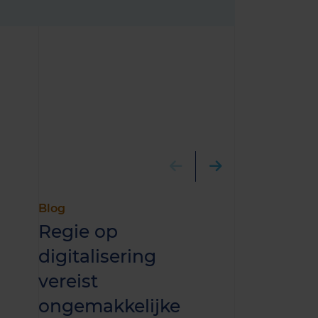
Blog
Publicatie
Regie op
Warmten
digitalisering
aansluiti
vereist
haalbaar
ongemakkelijke
beperkte