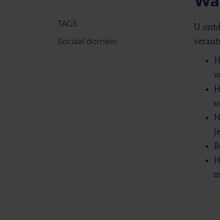
Wat
TAGS
U ontd
Sociaal domein
verant
H
v
H
s
H
j
B
H
m