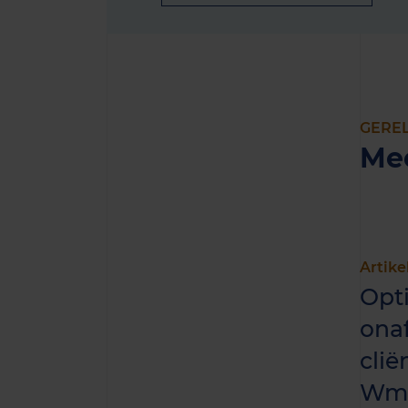
GERE
Me
Artike
Opt
onaf
cli
Wm