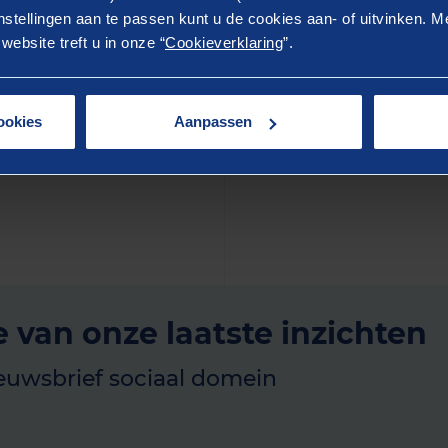
stellingen aan te passen kunt u de cookies aan- of uitvinken. Me
rg en beleid dat echt werkt voor inwoners. Daarbij advis
ebsite treft u in onze “
Cookieverklaring
”.
n de realisatie van oplossingen.
wd hoe AI het verschil kan maken voor uw gemeente? N
erkhout (b.berkhout@berenschot.nl) voor een verkennen
ookies
Aanpassen
jkheden van de AI-scan Sociaal Domein binnen uw gemee
e van onze laatste inzichten
euwsbrief sociaal domein