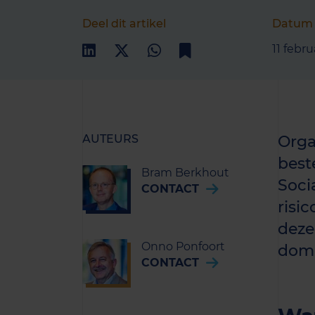
Deel dit artikel
Datum
11 febru
AUTEURS
Orga
best
Bram Berkhout
Soci
CONTACT
risi
deze
Onno Ponfoort
dome
CONTACT