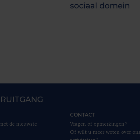
sociaal domein
RUITGANG
CONTACT
 met de nieuwste
Vragen of opmerkingen?
Of wilt u meer weten over on