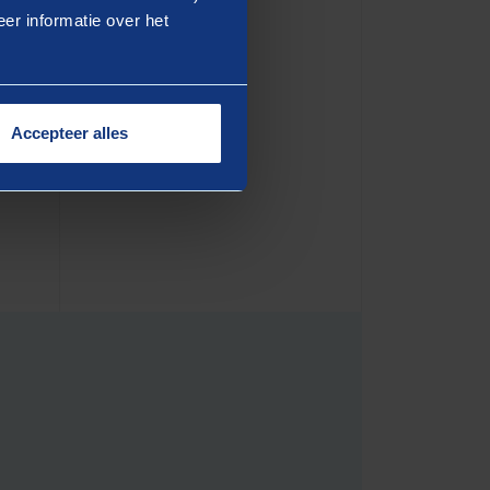
er informatie over het
eren we én werken we actief
eem dan contact op met
d gesprek over de
Accepteer alles
nte of organisatie.