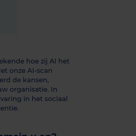
kende hoe zij AI het
et onze AI-scan
erd de kansen,
uw organisatie. In
aring in het sociaal
entie.