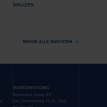
keuzes
attribute
BEKIJK ALLE INZICHTEN
HOOFDVESTIGING
Berenschot Groep B.V.
ze
Van Deventerlaan 31-51, 3528