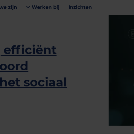
we zijn
Werken bij
Inzichten
, efficiënt
woord
 het sociaal