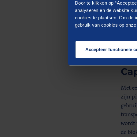
Door te klikken op “Acceptee
Bij ti
analyseren en de website kun
transp
cookies te plaatsen. Om de in
minima
gebruik van cookies op onze w
te sch
hoe ne
intere
Accepteer functionele c
Cap
Met ee
zijn p
gebrui
transp
wordt 
de blo