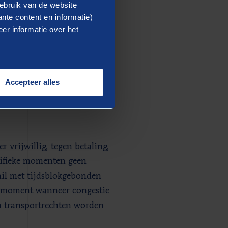
ebruik van de website
een vastgesteld aantal uren
nte content en informatie)
an een beschikbaarheid van
er informatie over het
 uur per jaar mag vragen af
orden. Nog onduidelijk is
 contractvorm is daarom
ufferen.
Accepteer alles
vrijwillig, tegen betaling,
cifieke momenten geen
hil met tijdsblokgebonden
ek moment wanneer congestie
en transportrechten worden