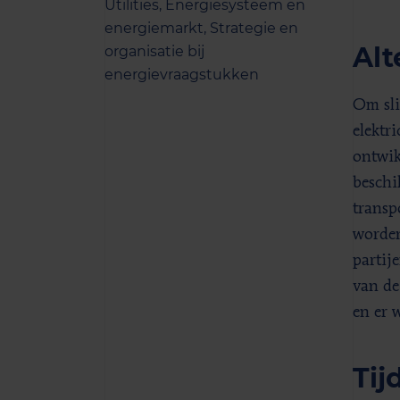
Utilities,
Energiesysteem en
energiemarkt,
Strategie en
Alt
organisatie bij
energievraagstukken
Om sli
elektr
ontwik
beschi
transp
worden
partij
van de
en er 
Tij