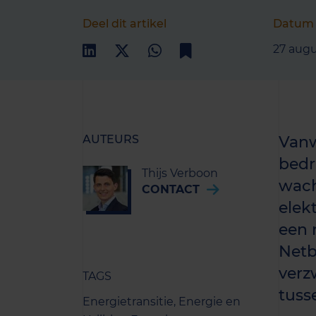
Deel dit artikel
Datum
27 aug
AUTEURS
Vanw
bedr
Thijs Verboon
wach
CONTACT
elek
een 
Netb
verz
TAGS
tuss
Energietransitie,
Energie en