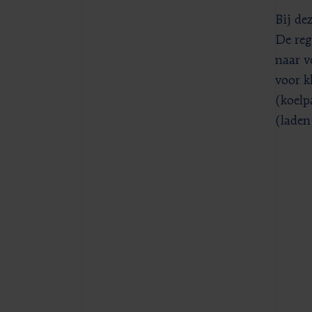
Bij de
De reg
naar v
voor k
(koelp
(laden