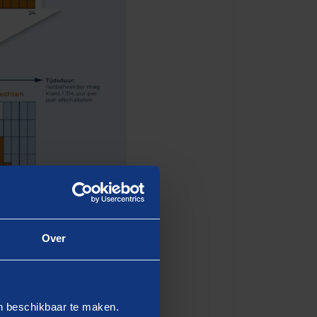
Over
echten
en beschikbaar te maken.