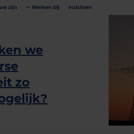
we zijn
Werken bij
Inzichten
iken we
rse
it zo
ogelijk?