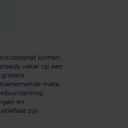
riciteitsnet komen
steeds vaker op een
 grotere
 in toenemende mate
erduurzaming.
ngen en
itiefase zijn