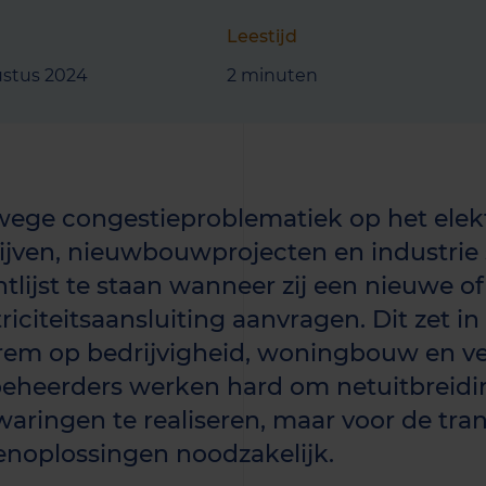
Leestijd
ustus 2024
2 minuten
ege congestieproblematiek op het elekt
ijven, nieuwbouwprojecten en industrie 
tlijst te staan wanneer zij een nieuwe of
triciteitsaansluiting aanvragen. Dit zet
rem op bedrijvigheid, woningbouw en v
eheerders werken hard om netuitbreidi
waringen te realiseren, maar voor de trans
enoplossingen noodzakelijk.