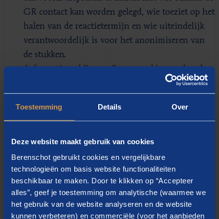
GR contact kan worden gelegd, wie toeziet op het
halen van de reactietermijn en wie uiteindelijk
verantwoordelijk is voor het anonimiseren van
de stukken.
Informatie publiceren.
Samenwerkingsverbanden
creëren zelf ook informatie die mogelijkerwijs
binnen één van de informatiecategorieën van de
Toestemming
Details
Over
Woo vallen. In het geval van gemandateerde
taken is de moederorganisatie er zelf
verantwoordelijk voor dat informatie die binnen
Deze website maakt gebruik van cookies
de informatiecategorieën valt, actief openbaar
Berenschot gebruikt cookies en vergelijkbare
gemaakt wordt. In samenwerking met de GR
technologieën om basis website functionaliteiten
beschikbaar te maken. Door te klikken op “Accepteer
vraagt dat om goede afspraken over wie waarvoor
alles”, geef je toestemming om analytische (waarmee we
verantwoordelijk is per processtap.
het gebruik van de website analyseren en de website
Werken aan een duurzame
kunnen verbeteren) en commerciële (voor het aanbieden