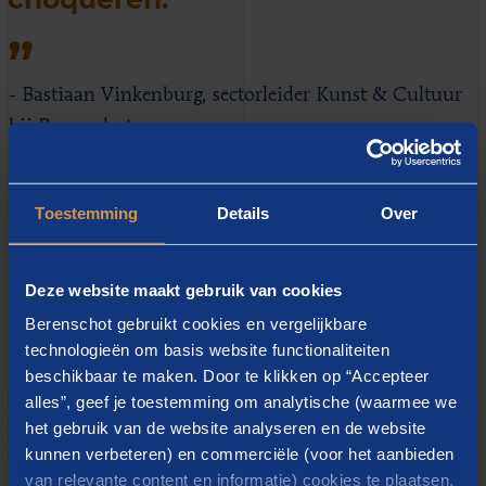
- Bastiaan Vinkenburg, sectorleider Kunst & Cultuur
bij Berenschot.
Toestemming
Details
Over
Handelingsperspectief en
Deze website maakt gebruik van cookies
praktische handvatten
Berenschot gebruikt cookies en vergelijkbare
technologieën om basis website functionaliteiten
De
verkenning
biedt de gemeente inzicht in de
beschikbaar te maken. Door te klikken op “Accepteer
mogelijke inzet van kunst en cultuur en daarnaast
alles”, geef je toestemming om analytische (waarmee we
het gebruik van de website analyseren en de website
handelingsperspectief om met behulp van culturele
kunnen verbeteren) en commerciële (voor het aanbieden
bijdragen aan de slag te gaan met actuele
van relevante content en informatie) cookies te plaatsen.