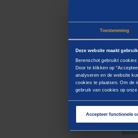
van IC
Rijkso
Hans v
Toestemming
samen 
vraags
helpen
Deze website maakt gebruik
de dig
Berenschot gebruikt cookies 
Door te klikken op “Acceptee
analyseren en de website kun
cookies te plaatsen. Om de in
gebruik van cookies op onze w
GERE
Me
Accepteer functionele c
Werkv