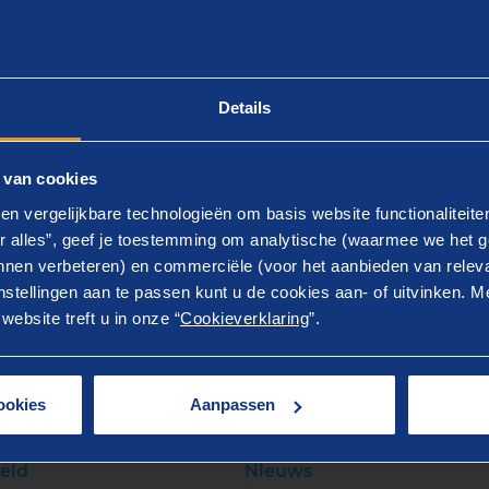
T op Rijksniveau en bij het vormgeven van de digitale t
verheid!”
an der Molen, directievoorzitter Berenschot geeft aan: 
Details
met VKA de rijksoverheid de komende jaren te ondersteu
tukken. In deze combinatie zien we veel kansen om in de
 met de grote opgaven die op ons afkomen. We zien er na
 van cookies
itale transformatie van het openbaar bestuur.”
en vergelijkbare technologieën om basis website functionaliteit
r alles”, geef je toestemming om analytische (waarmee we het g
nen verbeteren) en commerciële (voor het aanbieden van releva
stellingen aan te passen kunt u de cookies aan- of uitvinken. Me
ebsite treft u in onze “
Cookieverklaring
”.
LATEERD
er weten?
ookies
Aanpassen
eld
Nieuws