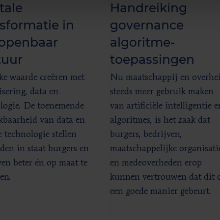
tale
Handreiking
sformatie in
governance
 openbaar
algoritme­
tuur
toepassingen
ke waarde creëren met
Nu maatschappij en overhe
isering, data en
steeds meer gebruik maken
logie. De toenemende
van artificiële intelligentie e
kbaarheid van data en
algoritmes, is het zaak dat
 technologie stellen
burgers, bedrijven,
den in staat burgers en
maatschappelijke organisati
ven beter én op maat te
en medeoverheden erop
en.
kunnen vertrouwen dat dit 
een goede manier gebeurt.