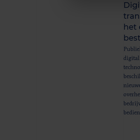
Digi
tran
het
bes
Publie
digital
techno
beschi
nieuwe
overhe
bedrij
bedien