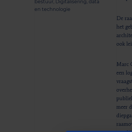
bestuur,
Digitalisering, data
en technologie
De raa
het ge
archit
ook le
Marc G
een lo
vraags
overhe
publie
meer d
diepga
raamov