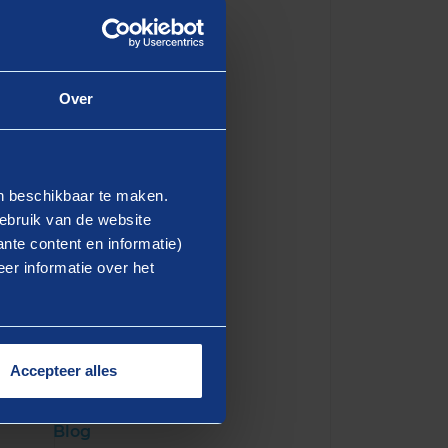
ransformatie van de
“We zijn verheugd om weer
Over
nen bij strategische ICT/IV
 komende periode het Rijk te
ar uit verder te helpen met
en beschikbaar te maken.
ebruik van de website
nte content en informatie)
er informatie over het
Accepteer alles
Blog