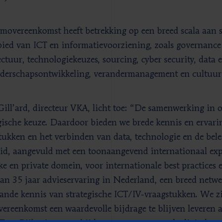
movereenkomst heeft betrekking op een breed scala aan s
bied van ICT en informatievoorziening, zoals governance
ectuur, technologiekeuzes, sourcing, cyber security, data
iderschapsontwikkeling, verandermanagement en cultuur
ill’ard, directeur VKA, licht toe: “De samenwerking in 
gische keuze. Daardoor bieden we brede kennis en ervari
tukken en het verbinden van data, technologie en de bele
id, aangevuld met een toonaangevend internationaal exp
ke en private domein, voor internationale best practice
an 35 jaar advieservaring in Nederland, een breed netwer
ande kennis van strategische ICT/IV-vraagstukken. We zi
ereenkomst een waardevolle bijdrage te blijven leveren a