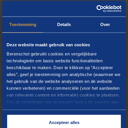
dealmaking in de polder
Goede bestuurscultuur
Toestemming
Details
Over
Over Lydia
Deze website maakt gebruik van cookies
Berenschot gebruikt cookies en vergelijkbare
Samenwerking als middel, dus. Maatschappelijke
technologieën om basis website functionaliteiten
vraagstukken en ambities hoeven namelijk niet te
beschikbaar te maken. Door te klikken op “Accepteer
eindigen bij gemeentegrenzen. Maar hoe doe je dat
alles”, geef je toestemming om analytische (waarmee we
goed? De ambities van de ene hoeven niet
het gebruik van de website analyseren en de website
automatisch ook die van de andere gemeente te zijn.
kunnen verbeteren) en commerciële (voor het aanbieden
Wie betrek je? Hoe behoud je lokaal grip op
van relevante content en informatie) cookies te plaatsen.
regionale samenwerking? En hoe ga je om met
Om de instellingen aan te passen kunt u de cookies aan-
identiteitsverschillen tussen en binnen
of uitvinken. Meer informatie over het gebruik van
cookies op onze website treft u in onze
(mede-)overheden? Bereiken we met onze
“
Cookieverklaring
”.
Accepteer alles
samenwerking eigenlijk wel onze doelen? Zomaar