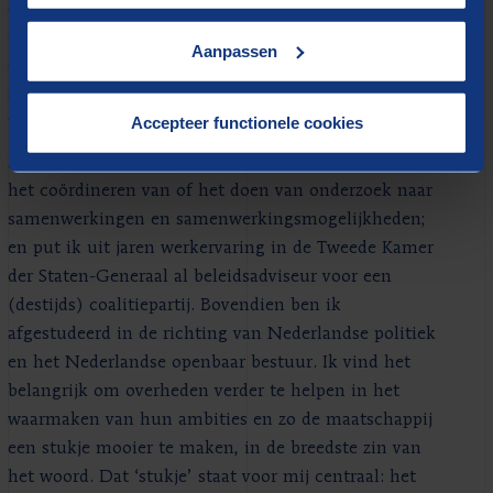
een aantal vragen die je tegenkomt als je nadenkt
over nieuwe of bestaande samenwerkingen. Vragen
Aanpassen
die ik graag help te beantwoorden: van inhoudelijke
analyses tot bestuurlijke begeleiding. Ook als de
Accepteer functionele cookies
politiek-bestuurlijke context complex is.
In mijn werk maak ik gebruik van mijn ervaring met
het coördineren van of het doen van onderzoek naar
samenwerkingen en samenwerkingsmogelijkheden;
en put ik uit jaren werkervaring in de Tweede Kamer
der Staten-Generaal al beleidsadviseur voor een
(destijds) coalitiepartij. Bovendien ben ik
afgestudeerd in de richting van Nederlandse politiek
en het Nederlandse openbaar bestuur. Ik vind het
belangrijk om overheden verder te helpen in het
waarmaken van hun ambities en zo de maatschappij
een stukje mooier te maken, in de breedste zin van
het woord. Dat ‘stukje’ staat voor mij centraal: het