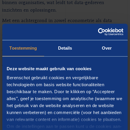
binnen organisaties, wat leidt tot data-gedreven
inzichten en oplossingen.
Met een achtergrond in zowel econometrie als data
science, beschik ik over de vaardigheden om
wiskundige en statistische technieken toe te passen
en bedrijfsresultaten te optimaliseren met behulp
Toestemming
Details
Over
van algoritmes. Hierdoor haal ik de juiste informatie
uit data. Mijn ervaring om processen te analyseren,
voorspelmodellen te ontwikkelen en data-gedreven
Deze website maakt gebruik van cookies
besluitvorming te stimuleren, vormt de basis voor
Berenschot gebruikt cookies en vergelijkbare
mijn streven naar innovatie en efficiëntie binnen
technologieën om basis website functionaliteiten
organisaties.
beschikbaar te maken. Door te klikken op “Accepteer
alles”, geef je toestemming om analytische (waarmee we
Door mijn leergierige en enthousiaste aanpak ben ik
het gebruik van de website analyseren en de website
in staat om het beoogde resultaat te behalen en
kunnen verbeteren) en commerciële (voor het aanbieden
duurzame samenwerkingen te bevorderen.
van relevante content en informatie) cookies te plaatsen.
Om de instellingen aan te passen kunt u de cookies aan-