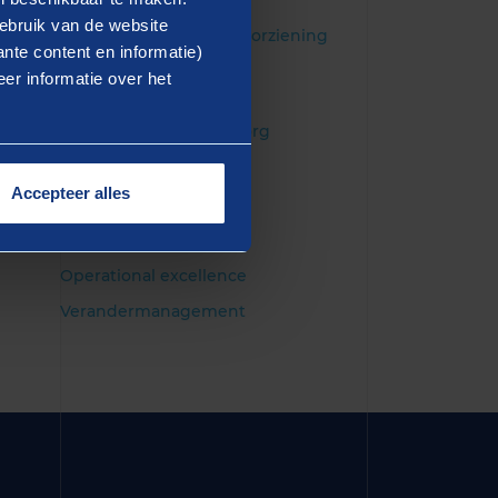
Openbaar bestuur
ebruik van de website
Financiële informatievoorziening
nte content en informatie)
Hulp bij opstellen
er informatie over het
transformatieplannen
Bedrijfsvoering in de zorg
Accepteer alles
DIENSTEN
Strategie consultancy
Operational excellence
Verandermanagement