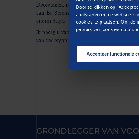
Doorvragen, patronen ontdekken in de data e
Door te klikken op “Acceptee
van. Bij Berenschot kan ik deze aanpak verbi
analyseren en de website kun
enorm drijft.
cookies te plaatsen. Om de in
gebruik van cookies op onze w
Ik nodig u van harte uit om contact op te n
van uw organisatie te verkennen!
Accepteer functionele c
GRONDLEGGER VAN VOO