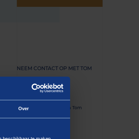
NEEM CONTACT OP MET TOM
+31629400794
Mail Tom
Bekijk LinkedIn van Tom
Over
WERKVELDEN
en beschikbaar te maken.