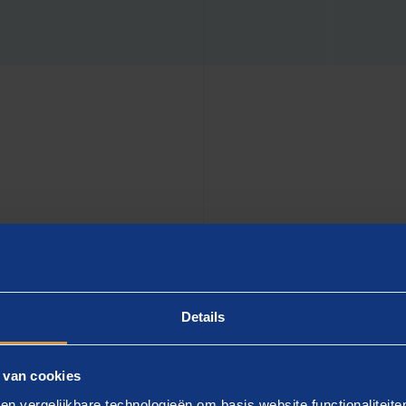
at er écht speelt binnen een organisatie. Met een
 voor data maak ik complexe vraagstukken inzichtelijk,
Details
 Het mooiste vind ik wanneer analyses en datagedreven
ar ook beweging creëren en keuzes mogelijk maken die
 van cookies
 aandacht voor de mensen achter het vraagstuk.
en vergelijkbare technologieën om basis website functionaliteit