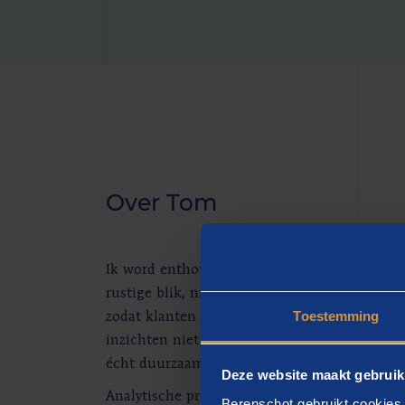
Over Tom
Ik word enthousiast van het scherp krijgen w
rustige blik, nieuwsgierigheid en een passie
Toestemming
zodat klanten direct stappen kunnen zetten.
inzichten niet alleen helderheid bieden, ma
écht duurzaam verschil maken.
Deze website maakt gebruik
Analytische precisie combineer ik graag met
Berenschot gebruikt cookies 