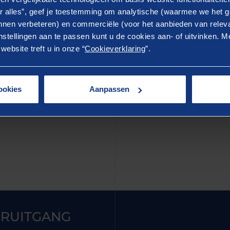
n samen dat ene inzicht raken, daar krijg ik energie
r alles”, geef je toestemming om analytische (waarmee we het g
nden aan maatschappelijke relevantie, iets wat mij
nen verbeteren) en commerciële (voor het aanbieden van releva
stellingen aan te passen kunt u de cookies aan- of uitvinken. Me
ebsite treft u in onze “
Cookieverklaring
”.
emen voor een verdere kennismaking, of om de situatie
ookies
Aanpassen
RUITGANG