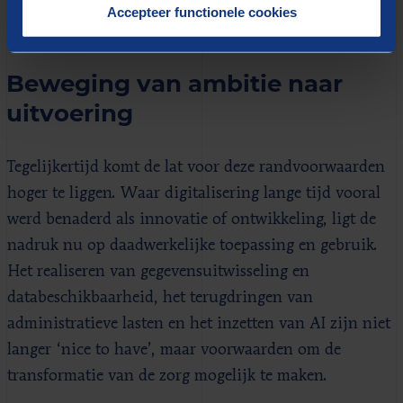
digitalisering van ondersteunend thema naar
Accepteer functionele cookies
essentiële bouwsteen van het zorgstelsel.
Beweging van ambitie naar
uitvoering
Tegelijkertijd komt de lat voor deze randvoorwaarden
hoger te liggen. Waar digitalisering lange tijd vooral
werd benaderd als innovatie of ontwikkeling, ligt de
nadruk nu op daadwerkelijke toepassing en gebruik.
Het realiseren van gegevensuitwisseling en
databeschikbaarheid, het terugdringen van
administratieve lasten en het inzetten van AI zijn niet
langer ‘nice to have’, maar voorwaarden om de
transformatie van de zorg mogelijk te maken.