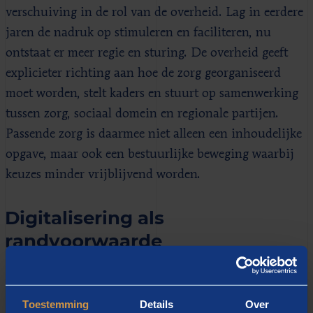
verschuiving in de rol van de overheid. Lag in eerdere
jaren de nadruk op stimuleren en faciliteren, nu
ontstaat er meer regie en sturing. De overheid geeft
explicieter richting aan hoe de zorg georganiseerd
moet worden, stelt kaders en stuurt op samenwerking
tussen zorg, sociaal domein en regionale partijen.
Passende zorg is daarmee niet alleen een inhoudelijke
opgave, maar ook een bestuurlijke beweging waarbij
keuzes minder vrijblijvend worden.
Digitalisering als
randvoorwaarde
Binnen die beweging neemt digitalisering een
duidelijke, maar relatief onopvallende rol in. De
Toestemming
Details
Over