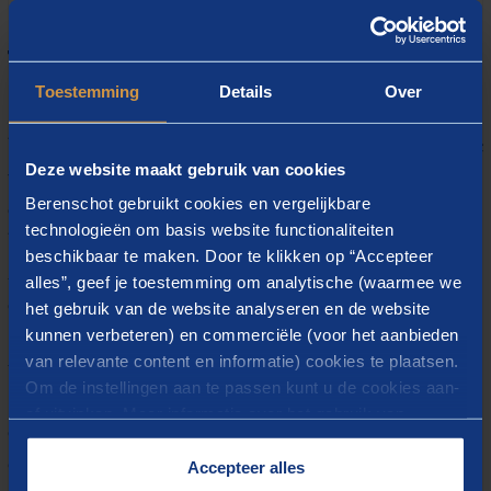
Tien themagroepen
Toestemming
Details
Over
Het bereiken van gezondheidswinst wordt concreet
behaald door de uitstoot van fijnstof en stikstofdioxide
Deze website maakt gebruik van cookies
te verminderen. Deze uitstoot wordt veroorzaakt door
Berenschot gebruikt cookies en vergelijkbare
onder andere mobiliteit, landbouw, industrie,
technologieën om basis website functionaliteiten
binnenvaart en houtstook. In het Schone Lucht
beschikbaar te maken. Door te klikken op “Accepteer
Akkoord wordt deze materie in tien themagroepen
alles”, geef je toestemming om analytische (waarmee we
onder de aandacht gebracht, waar deelnemers
het gebruik van de website analyseren en de website
kunnen verbeteren) en commerciële (voor het aanbieden
(decentrale overheden) betrokken worden, kennis
van relevante content en informatie) cookies te plaatsen.
uitwisselen en gestimuleerd worden tot het nemen van
Om de instellingen aan te passen kunt u de cookies aan-
(aanvullende) maatregelen. Sinds januari 2022
of uitvinken. Meer informatie over het gebruik van
ondersteunen Berenschot en
Berenschot Klimaattalent
cookies op onze website treft u in onze
de uitvoering van het Schone Lucht Akkoord. Hierbij
“
Cookieverklaring
”.
Accepteer alles