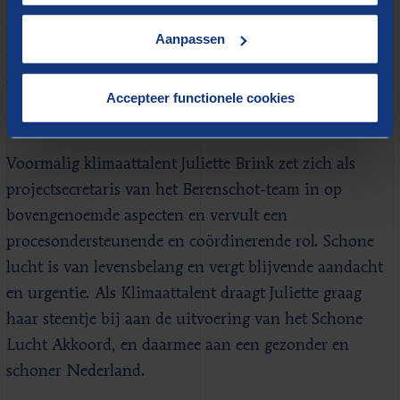
gaat het om programmabrede ondersteuning in de
vorm van bijvoorbeeld een jaarplan, een strategisch
Aanpassen
communicatieplan, co-organisatie van het jaarcongres
en ondersteuning bij vijf van de tien themagroepen.
Accepteer functionele cookies
Blijvende aandacht
Voormalig klimaattalent Juliette Brink zet zich als
projectsecretaris van het Berenschot-team in op
bovengenoemde aspecten en vervult een
procesondersteunende en coördinerende rol. Schone
lucht is van levensbelang en vergt blijvende aandacht
en urgentie. Als Klimaattalent draagt Juliette graag
haar steentje bij aan de uitvoering van het Schone
Lucht Akkoord, en daarmee aan een gezonder en
schoner Nederland.