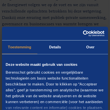
de Energiewet volgen we op de voet en we zijn vanuit
verschillende opdrachten betrokken bij deze wetgeving.
Dankzij onze ervaring met publiek-private samenwerking,
governance en businesscases van warmte brengen we
beleid, organisatie en uitvoering samen. Zo kunnen we
onze kennis snel vertalen naar uitvoering. Wij kunnen u
ondersteunen bij de volgende aspecten:
Toestemming
Details
Over
Visie en strategiebepaling
: formuleren van de missie,
koers en positionering van het warmtebedrijf,
Deze website maakt gebruik van cookies
afgestemd op lokale wensen, technische
mogelijkheden en beleidskaders.
Berenschot gebruikt cookies en vergelijkbare
technologieën om basis website functionaliteiten
Inrichting van de governance
: samenwerking tussen
beschikbaar te maken. Door te klikken op “Accepteer
publieke en private partijen, governance en het
alles”, geef je toestemming om analytische (waarmee we
vormgeven van effectieve besluitstructuren.
het gebruik van de website analyseren en de website
Financiële scenario’s en risicodeling
: ontwikkelen en
kunnen verbeteren) en commerciële (voor het aanbieden
berekenen van de businesscase met eigen tools,
van relevante content en informatie) cookies te plaatsen.
zoals het eindgebruikerskostenmodel van