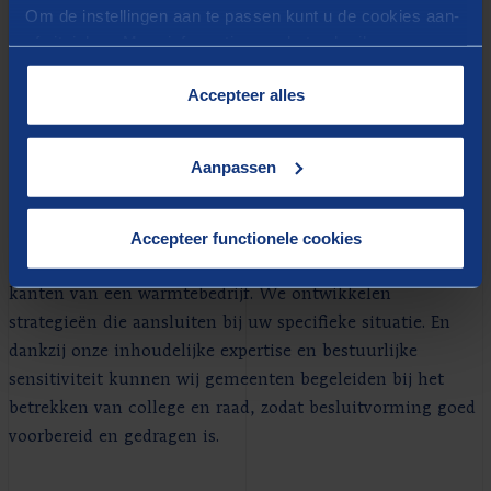
Om de instellingen aan te passen kunt u de cookies aan-
Berenschot. Plus advies over innovatieve
of uitvinken. Meer informatie over het gebruik van
financieringsvormen en bijbehorende risico's.
cookies op onze website treft u in onze
Van visie naar uitvoering
: opstellen van een
“
Cookieverklaring
”.
Accepteer alles
uitvoeringsplan, met concrete stappen voor
besluitvorming, samenwerking en implementatie.
Aanpassen
Wij hebben een gedegen trackrecord op vraagstukken
rond publieke warmtebedrijven. Dit omvat onder meer het
Accepteer functionele cookies
onderzoeken van de rollen en opbouwen van
samenwerking, maar ook de technische en financiële
kanten van een warmtebedrijf. We ontwikkelen
strategieën die aansluiten bij uw specifieke situatie. En
dankzij onze inhoudelijke expertise en bestuurlijke
sensitiviteit kunnen wij gemeenten begeleiden bij het
betrekken van college en raad, zodat besluitvorming goed
voorbereid en gedragen is.