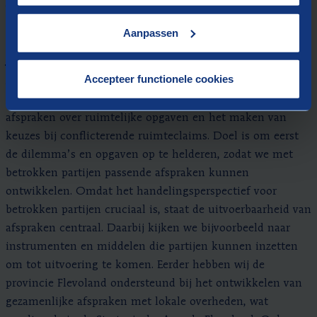
voor de gemeenten Duiven en Valkenburg aan de Geul.
Aanpassen
Gezamenlijke afspraken opstellen
Accepteer functionele cookies
Als ervaren procesbegeleiders ondersteunen we overheden
en samenwerkingsverbanden bij het opstellen van
afspraken over ruimtelijke opgaven en het maken van
keuzes bij conflicterende ruimteclaims. Doel is om eerst
de dilemma’s en opgaven op te helderen, zodat we met
betrokken partijen passende afspraken kunnen
ontwikkelen. Omdat het handelingsperspectief voor
betrokken partijen cruciaal is, staat de uitvoerbaarheid van
afspraken centraal. Daarbij kijken we bijvoorbeeld naar
instrumenten en middelen die partijen kunnen inzetten
om tot uitvoering te komen. Eerder hebben wij de
provincie Flevoland ondersteund bij het ontwikkelen van
gezamenlijke afspraken met lokale overheden, wat