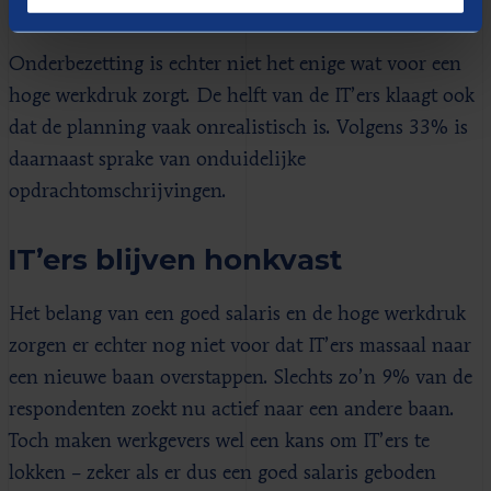
de sector kiezen.
Onderbezetting is echter niet het enige wat voor een
hoge werkdruk zorgt. De helft van de IT’ers klaagt ook
dat de planning vaak onrealistisch is. Volgens 33% is
daarnaast sprake van onduidelijke
opdrachtomschrijvingen.
IT’ers blijven honkvast
Het belang van een goed salaris en de hoge werkdruk
zorgen er echter nog niet voor dat IT’ers massaal naar
een nieuwe baan overstappen. Slechts zo’n 9% van de
respondenten zoekt nu actief naar een andere baan.
Toch maken werkgevers wel een kans om IT’ers te
lokken – zeker als er dus een goed salaris geboden