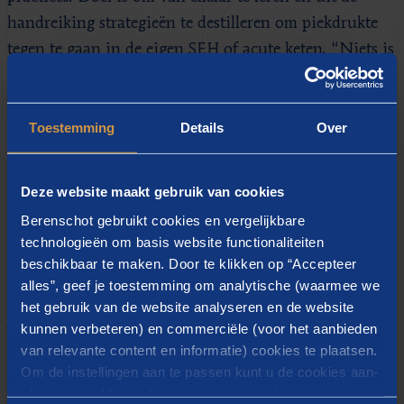
handreiking strategieën te destilleren om piekdrukte
tegen te gaan in de eigen SEH of acute keten. “Niets is
zo voorspelbaar als de acute zorg”, zei één van de
betrokken SEH-artsen in het onderzoek. Acute
zorgvragen zijn, hoewel beperkt te plannen, wel goed
Toestemming
Details
Over
te voorspellen – tot op het uur nauwkeurig. Hier
kunnen ziekenhuizen meer van profiteren door hun
Deze website maakt gebruik van cookies
capaciteit in zowel de acute als electieve zorg op de
Berenschot gebruikt cookies en vergelijkbare
verwachte zorgvraag af te stemmen.
technologieën om basis website functionaliteiten
beschikbaar te maken. Door te klikken op “Accepteer
Eerste lijn
alles”, geef je toestemming om analytische (waarmee we
het gebruik van de website analyseren en de website
kunnen verbeteren) en commerciële (voor het aanbieden
Twee trends springen eruit in de handreiking: De
van relevante content en informatie) cookies te plaatsen.
eerste betreft het versterken van de eerste lijn. Een
Om de instellingen aan te passen kunt u de cookies aan-
concrete oplossing is de inzet van digitale triage bij de
of uitvinken. Meer informatie over het gebruik van