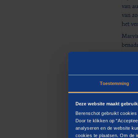
van au
van zo
het ve
Marvin
benadr
Berens
van hu
zorgin
zorgve
Toestemming
innova
Deze website maakt gebruik
Berenschot gebruikt cookies 
Door te klikken op “Acceptee
Ove
analyseren en de website kun
cookies te plaatsen. Om de in