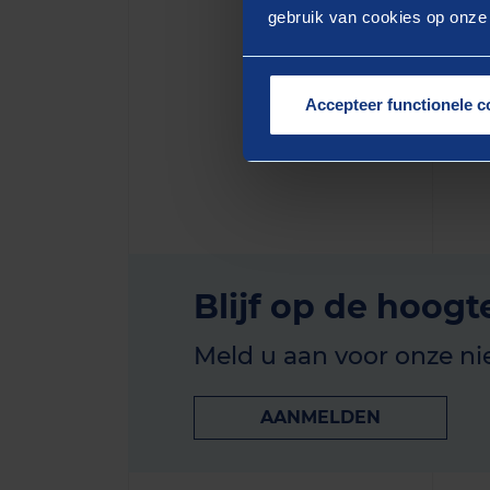
Yarad
gebruik van cookies op onze w
helpt 
oploss
Accepteer functionele c
energi
Blijf op de hoogt
Meld u aan voor onze ni
AANMELDEN