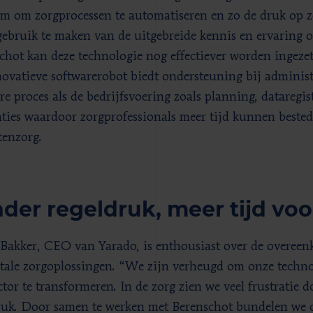
rm om zorgprocessen te automatiseren en zo de druk op zo
ebruik te maken van de uitgebreide kennis en ervaring 
chot kan deze technologie nog effectiever worden ingeze
ovatieve softwarerobot biedt ondersteuning bij administ
re proces als de bedrijfsvoering zoals planning, dataregis
aties waardoor zorgprofessionals meer tijd kunnen bested
tenzorg.
der regeldruk, meer tijd voo
 Bakker, CEO van Yarado, is enthousiast over de overeenk
itale zorgoplossingen. “We zijn verheugd om onze techno
ctor te transformeren. In de zorg zien we veel frustratie d
ruk. Door samen te werken met Berenschot bundelen we 