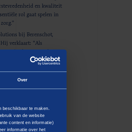
stevredenheid en kwaliteit
entiële rol gaat spelen in
 zorg.”
utions bij Berenschot,
ij verklaart: “Als
eunen bij het optimaliseren
ssistent kunnen we
beteren en de werkdruk op
erken met Yarado en deze
Over
en beschikbaar te maken.
ebruik van de website
nte content en informatie)
er informatie over het