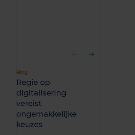
Blog
Publicatie
Regie op
Warmten
digitalisering
aansluiti
vereist
haalbaar
ongemakkelijke
beperkte
keuzes
attribute