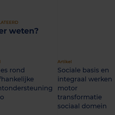
LATEERD
er weten?
l
Artikel
ies rond
Sociale basis en
hankelijke
integraal werken
ëntondersteuning
motor
o
transformatie
sociaal domein