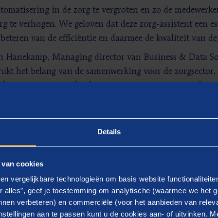
tomatisering in de zorg te vergroten en zo de medewerker
rg te verhogen. We geloven dat deze zorg-assistent een ess
rbeteren van de efficiëntie en daarmee de kwaliteit van de
 Hanekamp, Managing director van Business & Data Sol
ukt het belang van de samenwerking voor de zorgsector. H
chot streven we er altijd naar om organisaties te onderst
n processen. Met de introductie van deze digitale zorga
stellingen helpen om hun operationele efficiëntie te ver
rleners te verminderen. We zijn verheugd om samen te w
Details
tieve oplossing te lanceren.”
 van cookies
en vergelijkbare technologieën om basis website functionaliteit
r alles”, geef je toestemming om analytische (waarmee we het g
r Yarado
nen verbeteren) en commerciële (voor het aanbieden van releva
stellingen aan te passen kunt u de cookies aan- of uitvinken. Me