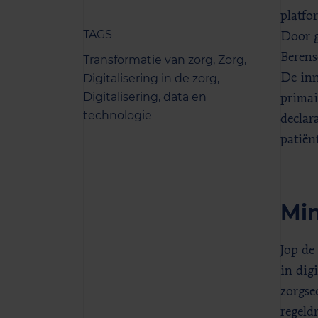
platfo
TAGS
Door g
Berens
Transformatie van zorg,
Zorg,
Digitalisering in de zorg,
De inn
Digitalisering, data en
primai
technologie
declar
patiën
Min
Jop de
in dig
zorgse
regeld