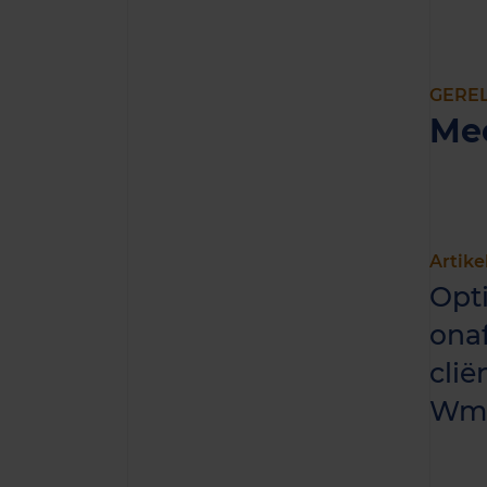
GERE
Me
Artike
Opt
onaf
cli
Wm