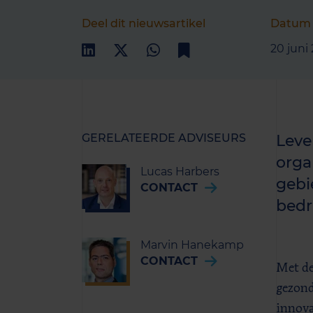
Deel dit nieuwsartikel
Datum
20 juni
GERELATEERDE ADVISEURS
Leve
orga
Lucas Harbers
gebi
CONTACT
bedr
Marvin Hanekamp
CONTACT
Met de
gezond
innova