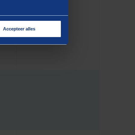
hnologie die organisaties
en. De geavanceerde
iële sector, de
Accepteer alles