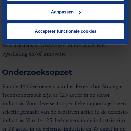
Inzicht geven in langetermijnplannen en het bieden
van langetermijnzekerheid biedt de industrie
Aanpassen
bijvoorbeeld de mogelijkheid om richting te kiezen”,
zegt Hageraats. “Ook het samenbrengen van de
Accepteer functionele cookies
industrie of specifieke ketens en domeinen helpt
waardeketens te verstevigen in het kader van
opschaling en/of innovatie.”
Onderzoeksopzet
Van de 491 deelnemers aan het Berenschot Strategie
Trendsonderzoek zijn er 125 actief in de sector
industrie. Voor deze sectorspecifieke rapportage is een
selectie gemaakt van de bedrijven actief in de defensie-
industrie. Van de 125 deelnemers in de industrie zijn
er 38 actief in de defensie-industrie en 87 enkel in de