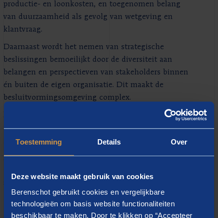
productie- en loonkosten, en toegenomen belang
van duurzaamheid als gevolg van wetgeving en
klantvraag.
Daarnaast wordt het nemen van strategische
beslissingen bemoeilijkt door de diversiteit aan
belangen en perspectieven van stakeholders binnen
én buiten de eigen organisatie. Dit maakt de
besluitvormingsomgeving complex.
Berenschot ondersteunt klanten actief in het
strategieproces en bevordert brede participatie, zodat
gezamenlijk gedragen beslissingen worden genomen.
Toestemming
Details
Over
Dit realiseren we onder andere door:
• strategieontwikkeling gedreven door zowel inhoud
Deze website maakt gebruik van cookies
als proces
Berenschot gebruikt cookies en vergelijkbare
• marktonderzoek
technologieën om basis website functionaliteiten
• financiële analyse
beschikbaar te maken. Door te klikken op “Accepteer