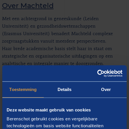
Over Machteld
Met een achtergrond in geneeskunde (Leiden
Universiteit) en gezondheidswetenschappen
(Erasmus Universiteit) benadert Machteld complexe
zorgvraagstukken vanuit meerdere perspectieven.
Haar brede academische basis stelt haar in staat om
strategische en organisatorische uitdagingen op een
analytische en integrale manier te doorgronden.
Dankzij haar klinische kennis, opgedaan tijdens haar
studie en haar ervaring als medisch secretaresse en
Toestemming
Details
Over
adviseur in diverse projecten, heeft zij een scherp oog
ontwikkeld voor de dynamiek binnen ziekenhuizen.
Binnen Berenschot richt zij zich op thema’s als
Deze website maakt gebruik van cookies
strategie, (regionale) samenwerking en de duurzame
Berenschot gebruikt cookies en vergelijkbare
inzet van zorgprofessionals. Haar werkwijze kenmerkt
technologieën om basis website functionaliteiten