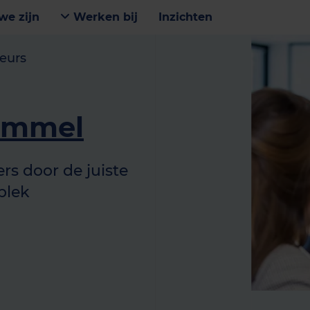
we zijn
Werken bij
Inzichten
eurs
Bommel
s door de juiste
plek