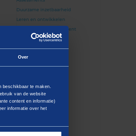
Assessments
Duurzame inzetbaarheid
Leren en ontwikkelen
Competentiemanagement
Over
en beschikbaar te maken.
ebruik van de website
nte content en informatie)
er informatie over het
 aan de slag met