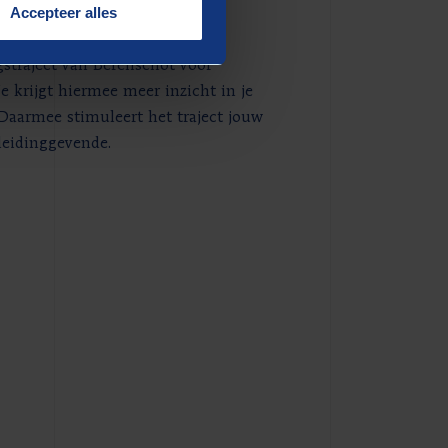
Accepteer alles
straject van Berenschot voor
 krijgt hiermee meer inzicht in je
Daarmee stimuleert het traject jouw
leidinggevende.