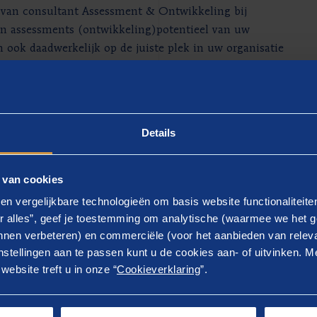
l van consultant Assessment & Ontwikkeling bij
n assessments (ontwikkeling)potentieel van uw
n ook daadwerkelijk op de juiste plek in uw organisatie
 die op haar beurt zorg dragen voor de verdere groei
kkelingsvraagstukken binnen uw organisatie te
m onder het genot van een kop koffie van gedachten te
Details
 van cookies
en vergelijkbare technologieën om basis website functionaliteit
r alles”, geef je toestemming om analytische (waarmee we het g
nen verbeteren) en commerciële (voor het aanbieden van releva
stellingen aan te passen kunt u de cookies aan- of uitvinken. Me
ebsite treft u in onze “
Cookieverklaring
”.
Case
 achterhalen.
Become: effectief