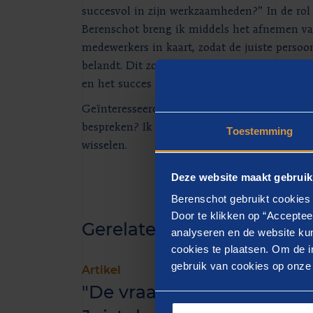
succesvol in zijn werkzaamheden?” In de ro
Berenschot breng ik middels het afnemen va
medewerkers in kaart, zodat de juiste persoo
belandt. Dit zorgt voor bevlogen medewerkers
en het succes van uw organisatie!
Geïnteresseerd om samen selectie- en ontwi
bespreken? Ik kom graag met u in contact o
Toestemming
wisselen.
Deze website maakt gebruik
Berenschot gebruikt cookies 
Door te klikken op “Acceptee
Gerelateerde inzichten
analyseren en de website kun
cookies te plaatsen. Om de in
gebruik van cookies op onze w
Artikel
"De vraag achter de vraag