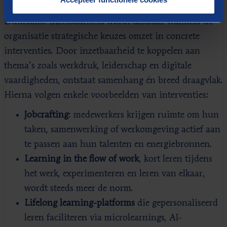
Duurzame inzetbaarheid wordt tastbaar wanneer de
organisatie strategische keuzes omzet in concrete
interventies. Door inzetbaarheid te koppelen aan
thema’s zoals werkdruk, leiderschap en digitale
vaardigheden, ontstaat samenhang én breed draagvlak.
Hierna volgen enkele voorbeelden van interventies:
Jobcrafting
: medewerkers krijgen ruimte om hun
taken, samenwerking of werkomgeving actief aan
te passen aan hun talenten en energiebronnen.
Learning in the flow of work
, kort leren tijdens
het werk, experimenteren en leren van elkaar,
wordt steeds meer de norm.
Lifelong learning-platforms
die gepersonaliseerd
leren faciliteren via microlearnings, AI-