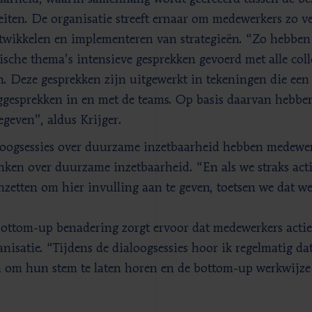
teiten. De organisatie streeft ernaar om medewerkers zo ve
twikkelen en implementeren van strategieën. “Zo hebben 
gische thema’s intensieve gesprekken gevoerd met alle colle
. Deze gesprekken zijn uitgewerkt in tekeningen die een
ggesprekken in en met de teams. Op basis daarvan hebben
geven”, aldus Krijger.
loogsessies over duurzame inzetbaarheid hebben medewe
ken over duurzame inzetbaarheid. “En als we straks actie
nzetten om hier invulling aan te geven, toetsen we dat wee
ottom-up benadering zorgt ervoor dat medewerkers actief
anisatie. “Tijdens de dialoogsessies hoor ik regelmatig da
 om hun stem te laten horen en de bottom-up werkwijze 