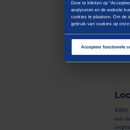
Door te klikken op “Acceptee
de juiste
analyseren en de website kun
cookies te plaatsen. Om de in
werk goe
gebruik van cookies op onze w
Accepteer functionele c
- Rein
Lo
RIBW N
aan du
loopba