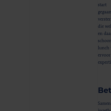
start
gegaan
verste
die we
en daa
schoon
lunch v
ervoor
expert
Be
Samen 
inzetb