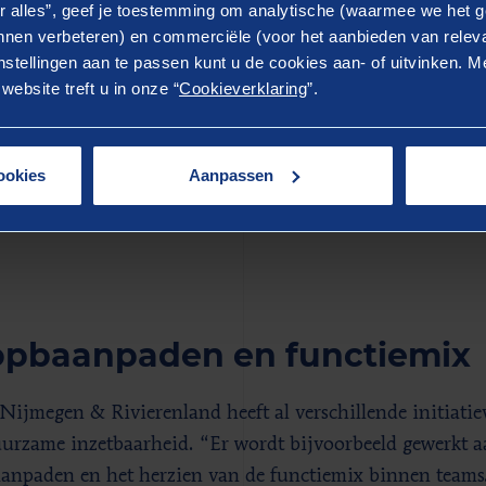
r alles”, geef je toestemming om analytische (waarmee we het g
 wijze toegerust worden om 
nen verbeteren) en commerciële (voor het aanbieden van releva
stellingen aan te passen kunt u de cookies aan- of uitvinken. Me
d te doen.
ebsite treft u in onze “
Cookieverklaring
”.
ookies
Aanpassen
et Krijger, directeur Mens & Gezondheid, RIBW Nijmegen
opbaanpaden en functiemix
ijmegen & Rivierenland heeft al verschillende initiatie
urzame inzetbaarheid. “Er wordt bijvoorbeeld gewerkt a
anpaden en het herzien van de functiemix binnen teams. 