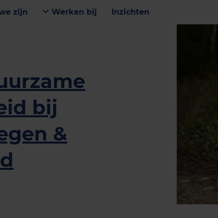
we zijn
Werken bij
Inzichten
duurzame
id bij
egen &
nd