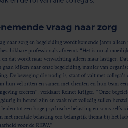
k en de rol van alle collega’s.
nemende vraag naar zorg
ag naar zorg en begeleiding wordt komende jaren alleen m
 beschikbare professionals afneemt. “Het is nu al moeilijk
 en dat wordt naar verwachting alleen maar lastiger. Da
 gaan kijken naar onze begeleiding, manier van organise
ng. De beweging die nodig is, staat of valt met collega’s 
 in hun vel zitten en samen met cliënten en hun team een
geving creëren”, verklaart Reinet Krijger. “Onze begele
gdurig in herstel zijn en vaak niet volledig zullen herste
 leiden tot een hoge psychische belasting en soms zelfs u
 met mentale belasting een belangrijk thema bij het la
aarheid voor de RIBW.”