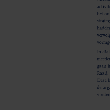
activi
het on
strate
hadden
vervol
vormge
In dia
meeden
gaan i
Raaij.
Deze b
de org
vinden