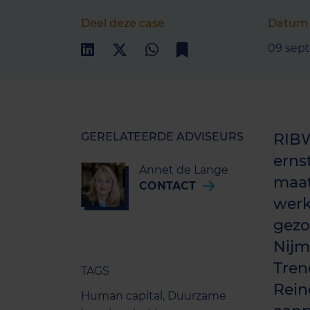
Deel deze case
Datum
09 sep
GERELATEERDE ADVISEURS
RIBW
erns
Annet de Lange
maat
CONTACT
werk
gezo
Nijm
Tren
TAGS
Reine
Human capital,
Duurzame