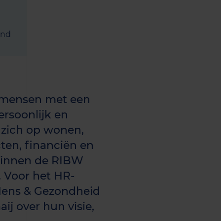
and
 mensen met een
ersoonlijk en
t zich op wonen,
ten, financiën en
binnen de RIBW
 Voor het HR-
Mens & Gezondheid
ij over hun visie,