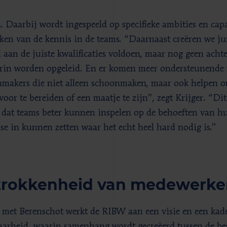
. Daarbij wordt ingespeeld op specifieke ambities en capa
rken van de kennis in de teams. “Daarnaast creëren we jun
l aan de juiste kwalificaties voldoen, maar nog geen ach
rin worden opgeleid. En er komen meer ondersteunende f
makers die niet alleen schoonmaken, maar ook helpen o
oor te bereiden of een maatje te zijn”, zegt Krijger. “Dit 
 dat teams beter kunnen inspelen op de behoeften van h
ise in kunnen zetten waar het echt heel hard nodig is.”
trokkenheid van medewerke
met Berenschot werkt de RIBW aan een visie en een kad
aarheid, waarin samenhang wordt gecreëerd tussen de bes