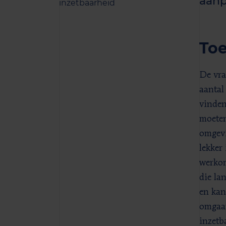
aanpa
inzetbaarheid
Toe
De vra
aantal
vinden
moeten
omgevi
lekker
werkom
die lan
en kan
omgaan
inzetb