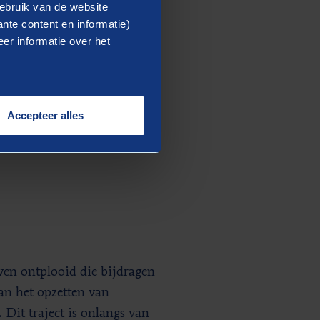
ebruik van de website
hun
nte content en informatie)
er informatie over het
Accepteer alles
 en Rivierenland.
ven ontplooid die bijdragen
an het opzetten van
Dit traject is onlangs van