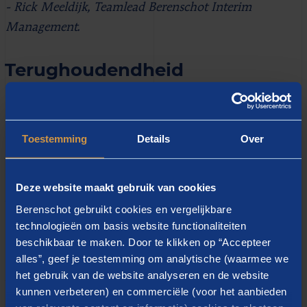
- Rick Meeldijk, Teamlead Berenschot Interim
Management.
Terughoudendheid
Nu verschillende ontwikkelingen in wet- en
regelgeving samenkomen, bemerkt Meeldijk meer
Toestemming
Details
Over
terughoudendheid om zzp’ers in te huren. “Per 1
januari 2025 is het handhavingsmoratorium vervallen
en worden bedrijven en organisaties volledig aan de
Deze website maakt gebruik van cookies
wetgeving gehouden. Dit maakt sommige
Berenschot gebruikt cookies en vergelijkbare
opdrachtgevers huiverig, vaak ook door een gebrek
technologieën om basis website functionaliteiten
beschikbaar te maken. Door te klikken op “Accepteer
aan kennis. Het gevolg is dat klussen die prima door
alles”, geef je toestemming om analytische (waarmee we
een zzp’er uitgevoerd kunnen worden, op voorhand al
het gebruik van de website analyseren en de website
worden uitgesloten als optie.”
kunnen verbeteren) en commerciële (voor het aanbieden