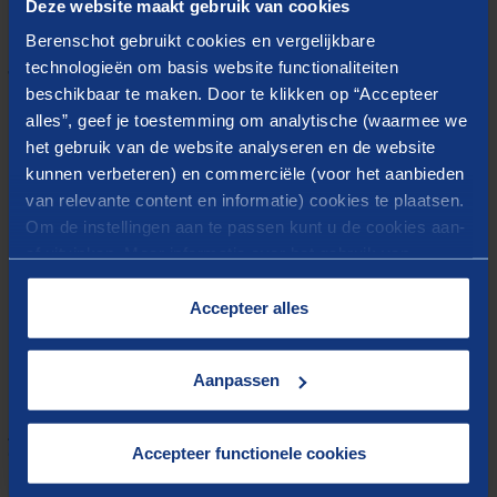
Deze website maakt gebruik van cookies
Bij de uitwerking van deze thema’s lopen veel
Berenschot gebruikt cookies en vergelijkbare
organisaties tegen vergelijkbare belemmeringen aan.
technologieën om basis website functionaliteiten
Tijd, draagvlak, kennis en praktische inbedding
beschikbaar te maken. Door te klikken op “Accepteer
vormen daarbij steeds terugkerende knelpunten.
alles”, geef je toestemming om analytische (waarmee we
Duurzaam werkgeverschap vraagt dan ook om een
het gebruik van de website analyseren en de website
kunnen verbeteren) en commerciële (voor het aanbieden
integraal beleid met samenhang tussen mens, werk en
van relevante content en informatie) cookies te plaatsen.
organisatie.
Om de instellingen aan te passen kunt u de cookies aan-
of uitvinken. Meer informatie over het gebruik van
cookies op onze website treft u in onze
“
Cookieverklaring
”.
Accepteer alles
Aanpassen
Over het HR-Trendonderzoek
2026
Accepteer functionele cookies