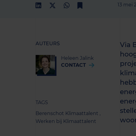
13 mei 
AUTEURS
Via 
hoog
Heleen Jalink
proj
CONTACT
klim
hebb
ener
ener
TAGS
stel
Berenschot Klimaattalent ,
woor
Werken bij Klimaattalent