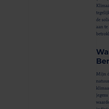
Klimaa
tegeli
de sol
aan te
betrok
Wat
Ber
Mijn d
natuur
klimaa
jegens
waarde