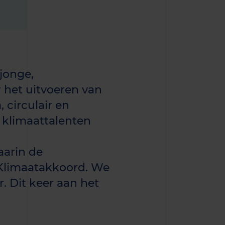
 jonge,
 het uitvoeren van
 circulair en
e klimaattalenten
n
aarin de
t Klimaatakkoord. We
. Dit keer aan het