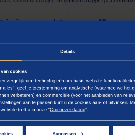
duen, samen te brengen en gemeenschappelijk ambitieuze 
 is jouw achtergrond?
 een brede algemene interesse heb ik de bachelors Intern
saties en Duitse taal en cultuur in Leiden afgerond. Bij
Details
ij al vast dat ik in elk geval iets met duurzaamheid wil
n voor de onderzoekmaster Sustainable Development aan 
 van cookies
j ik de governance-track heb gevolgd.
en vergelijkbare technologieën om basis website functionaliteit
r alles”, geef je toestemming om analytische (waarmee we het g
ke thema’s hebben jouw int
nen verbeteren) en commerciële (voor het aanbieden van releva
stellingen aan te passen kunt u de cookies aan- of uitvinken. Me
ebsite treft u in onze “
Cookieverklaring
”.
asteronderzoek had betrekking op internationaal water
happelijke vraagstukken rond waterkwaliteit en -kwantit
 Daarnaast ben ik erg geïnteresseerd in duurzame landb
ookies
Aanpassen