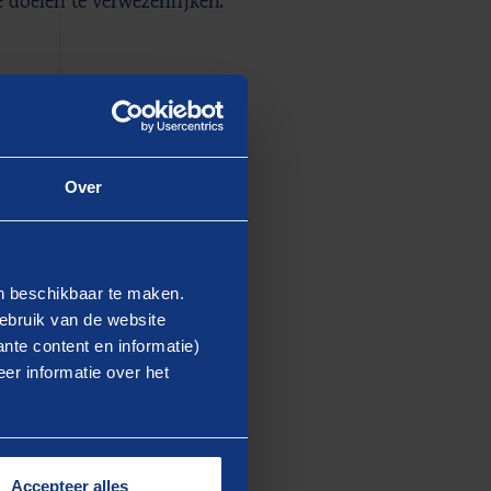
doelen te verwezenlijken.
ationale Betrekkingen en
 mijn masterkeuze stond
Over
de doen. Daarom heb ik
de Universiteit Utrecht,
en beschikbaar te maken.
ebruik van de website
eresse?
nte content en informatie)
er informatie over het
management, en de
eit fascineren me nog steeds
ouw, dat ook veel
Accepteer alles