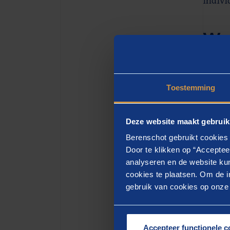
indivi
Wat
Vanuit
Organi
Toestemming
voor m
gekoze
Deze website maakt gebruik
waarbi
Berenschot gebruikt cookies 
Door te klikken op “Acceptee
Wel
analyseren en de website kun
cookies te plaatsen. Om de in
gebruik van cookies op onze w
Mijn m
maatsc
enorm.
Accepteer functionele c