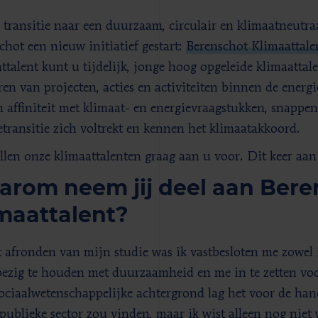
transitie naar een duurzaam, circulair en klimaatneutraa
chot een nieuw initiatief gestart:
Berenschot Klimaattale
ttalent kunt u tijdelijk, jonge hoog opgeleide klimaattal
ren van projecten, acties en activiteiten binnen de energie
 affiniteit met klimaat- en energievraagstukken, snappen
etransitie zich voltrekt en kennen het klimaatakkoord.
llen onze klimaattalenten graag aan u voor. Dit keer aan
rom neem jij deel aan Bere
maattalent?
 afronden van mijn studie was ik vastbesloten me zowel 
bezig te houden met duurzaamheid en me in te zetten vo
ociaalwetenschappelijke achtergrond lag het voor de hand 
publieke sector zou vinden, maar ik wist alleen nog niet