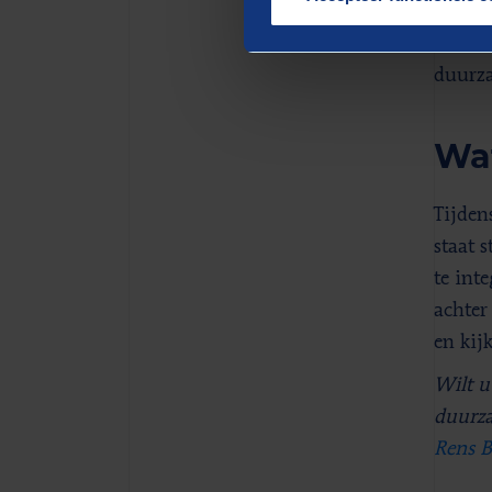
raakvl
nature
duurza
Wat
Tijden
staat 
te int
achter
en kij
Wilt u
duurza
Rens B