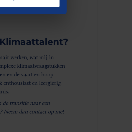
er klimaatadaptatie en
vesteren en uitbreiden van
Klimaattalent?
nair werken, wat mij in
complexe klimaatvraagstukken
ren en de vaart en hoop
 enthousiast en leergierig,
nis.
 de transitie naar een
en? Neem dan contact op met