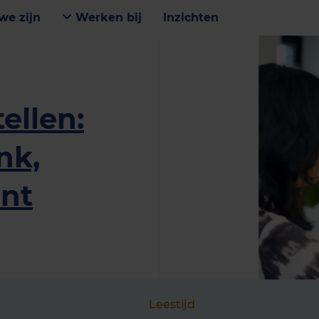
we zijn
Werken bij
Inzichten
ellen:
nk,
ent
Leestijd