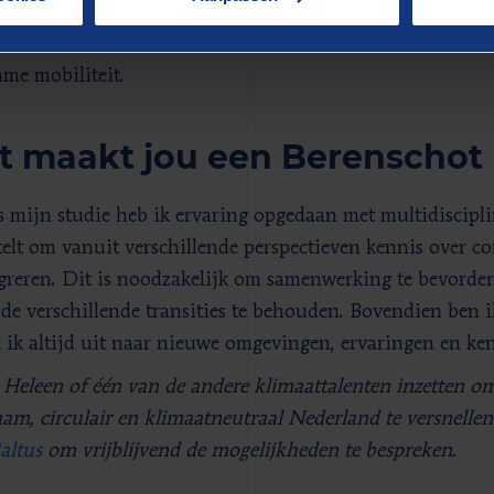
akken heeft met goed waterbeheer. Verder lees ik graag ov
-based solutions, en zie ik veel toekomst in het verder in
me mobiliteit.
 maakt jou een Berenschot 
s mijn studie heb ik ervaring opgedaan met multidiscipli
stelt om vanuit verschillende perspectieven kennis over 
egreren. Dit is noodzakelijk om samenwerking te bevorde
 de verschillende transities te behouden. Bovendien ben ik
k ik altijd uit naar nieuwe omgevingen, ervaringen en ken
 Heleen of één van de andere klimaattalenten inzetten om
am, circulair en klimaatneutraal Nederland te versnell
altus
om vrijblijvend de mogelijkheden te bespreken.