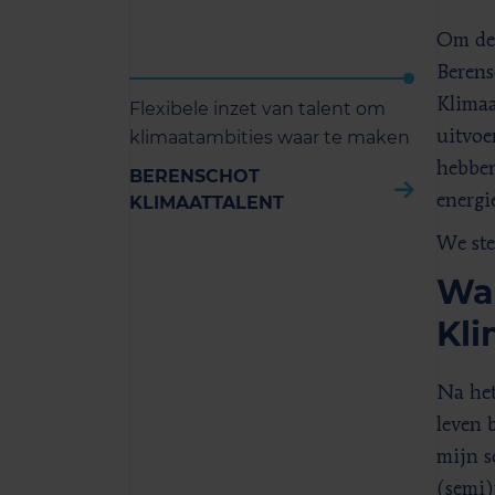
Om de 
Berens
Klimaa
Flexibele inzet van talent om
klimaatambities waar te maken
uitvoe
hebben
BERENSCHOT
energi
KLIMAATTALENT
We ste
Waa
Kli
Na het
leven 
mijn s
(semi)