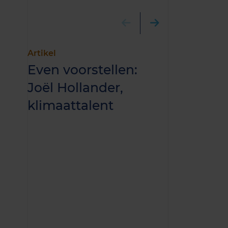
Artikel
Artikel
Even voorstellen:
Even voor
Joël Hollander,
Marleen 
klimaattalent
klimaatt