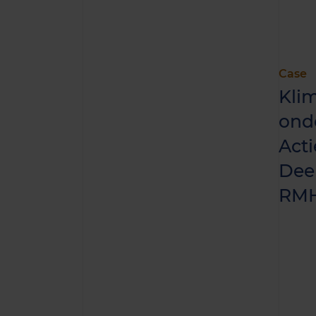
Case
Klim
ond
Acti
Deel
RM