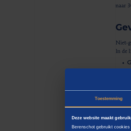
naar 
Gev
Niet-g
In de 
G
v
v
h
d
Toestemming
s
Deze website maakt gebruik
H
Berenschot gebruikt cookies 
b