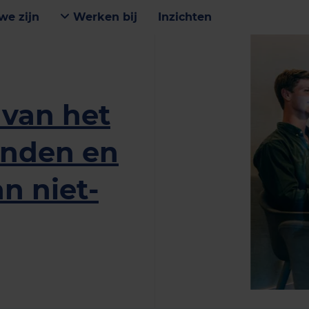
we zijn
Werken bij
Inzichten
van het
inden en
n niet-