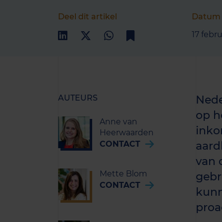
Deel dit artikel
Datum
17 febr
AUTEURS
Nede
op h
Anne van
inko
Heerwaarden
CONTACT
aard
van 
Mette Blom
gebr
CONTACT
kunn
proa