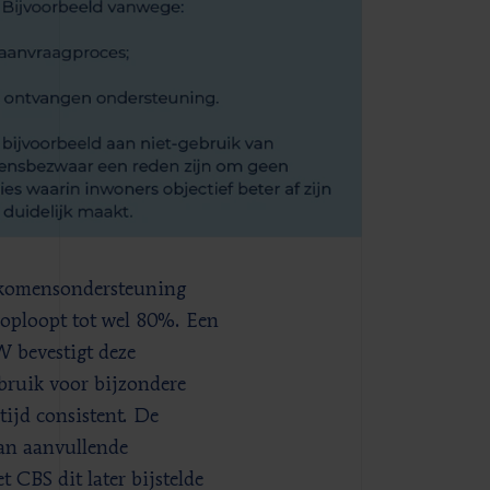
inkomensondersteuning
 oploopt tot wel 80%. Een
W bevestigt deze
bruik voor bijzondere
tijd consistent. De
an aanvullende
CBS dit later bijstelde