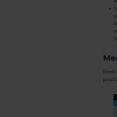
o
T
i
d
o
i
Mee
Steeds
proact