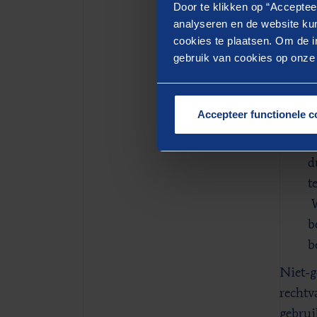
Door te klikken op “Acceptee
g
analyseren en de website kun
o
cookies te plaatsen. Om de in
gebruik van cookies op onze w
s
v
i
Accepteer functionele c
V
d
t
W
b
b
Niet-g
rechtv
gebrui