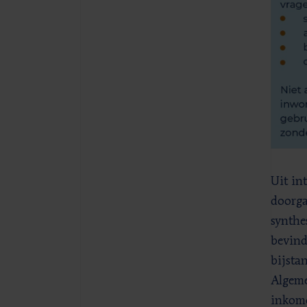
Uit in
doorga
synthe
bevind
bijsta
Algeme
inkome