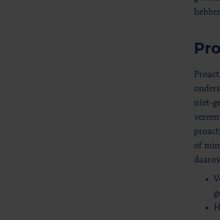
hebbe
Pro
Proact
onders
niet-g
vereen
proact
of min
daarov
V
g
H