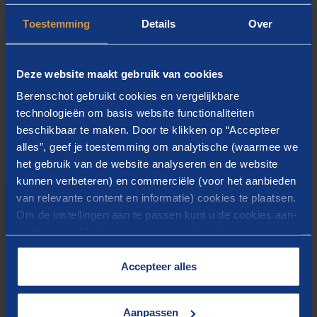
achterhalen wat wij nodig hebben en hebben ze
Toestemming
Details
Over
suggesties gedaan voor een andere inrichting van onze
organisatie.”
Deze website maakt gebruik van cookies
Organisatieverandering
Berenschot gebruikt cookies en vergelijkbare
technologieën om basis website functionaliteiten
aanstaande
beschikbaar te maken. Door te klikken op “Accepteer
alles”, geef je toestemming om analytische (waarmee we
In de bestaande constructie van medewerkers,
het gebruik van de website analyseren en de website
teammanagers en domeinmanagers stuurden
kunnen verbeteren) en commerciële (voor het aanbieden
van relevante content en informatie) cookies te plaatsen.
domeinmanagers naast hun strategische en
Om de instellingen aan te passen kunt u de cookies aan-
inhoudelijke rol soms wel dertig medewerkers aan.
of uitvinken. Meer informatie over het gebruik van
“Om echt sturing, koersbepaling en aandacht voor
cookies op onze website treft u in onze
onze medewerkers te realiseren – onze drie
“
Cookieverklaring
”.
Accepteer alles
speerpunten – hebben we op advies van Berenschot in
elk domein een extra teammanager aangesteld, en de
Aanpassen