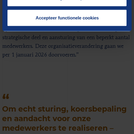
domeinen bedrijfsvoering en dienstverlening in elkaar
geschoven”, vertelt Scholtens. “De teammanagers
Accepteer functionele cookies
richten zich op de medewerkers en het tactisch-
operationele stuk, domeinmanagers met name op het
strategische deel en aansturing van een beperkt aantal
medewerkers. Deze organisatieverandering gaan we
per 1 januari 2026 doorvoeren.”
Om echt sturing, koersbepaling
en aandacht voor onze
medewerkers te realiseren –