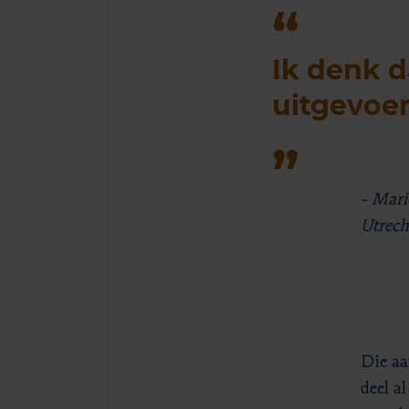
Ik denk d
uitgevoe
- Mari
Utrech
Die aa
deel a