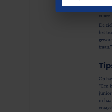
snel e
als vl
ermee 
De zic
het te
geword
traan.
Tip
Op bas
“Een k
junior
in haa
vraags