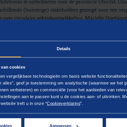
tofstroom te ontwikkelen voor de provincie Utrecht. Daa
rschillende (huiverige) stakeholders gezorgd voor een ve
g over circulaire gebiedsontwikkeling. Marielle Hoefsloot
k Omgevingsgericht werken bij de provincie Utrecht, hoo
st de aanbevelingen van Laura kan uitvoeren.
Details
 cocon naar vlinder
 van cookies
twerk Omgevingsgericht werken bestaat uit tien mensen e
en vergelijkbare technologieën om basis website functionaliteit
trategische ruimtelijke ontwikkeling. Het is een jong en 
r alles”, geef je toestemming om analytische (waarmee we het g
l geografen, gebiedsmanager en planologen. Hoewel ieder
nen verbeteren) en commerciële (voor het aanbieden van releva
 landde Laura in haar solistische rol erg goed in het team
stellingen aan te passen kunt u de cookies aan- of uitvinken. Me
ebsite treft u in onze “
Cookieverklaring
”.
mpetenties van iedereen in het netwerk is verbinding m
gierig naar Laura en haar expertise. Omgekeerd is Laura 
 zegt Marielle. “Ze is hier letterlijk als een soort vlind
ookies
Aanpassen