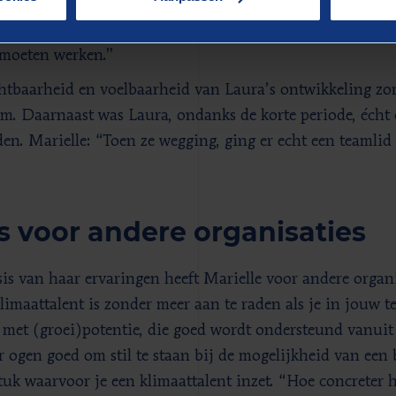
en gaatje in de cocon vond en hier haar vleugels uitgeslag
inder heel effectief rondgevlogen en een advies opgesteld, 
moeten werken.”
htbaarheid en voelbaarheid van Laura’s ontwikkeling zor
am. Daarnaast was Laura, ondanks de korte periode, écht 
en. Marielle: “Toen ze wegging, ging er echt een teamlid
”
s voor andere organisaties
is van haar ervaringen heeft Marielle voor andere organis
limaattalent is zonder meer aan te raden als je in jouw 
 met (groei)potentie, die goed wordt ondersteund vanuit 
r ogen goed om stil te staan bij de mogelijkheid van een 
tuk waarvoor je een klimaattalent inzet. “Hoe concreter 