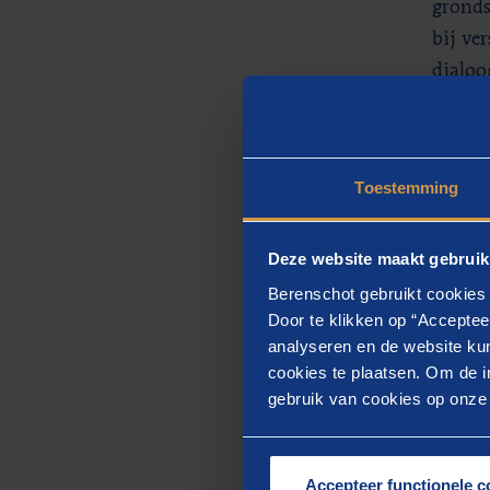
gronds
bij ve
dialoo
netwer
toekom
Toestemming
Van
Deze website maakt gebruik
Het ne
Berenschot gebruikt cookies 
team S
Door te klikken op “Acceptee
sociaa
analyseren en de website kun
werkt,
cookies te plaatsen. Om de in
gebruik van cookies op onze w
kernco
nieuws
open”,
Accepteer functionele c