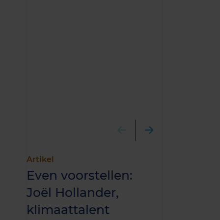
Artikel
Artikel
Even voorstellen:
Even voor
Joël Hollander,
Marleen 
klimaattalent
klimaatt