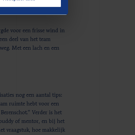
en heeft. Vervolgens heeft ze
getoetst bij de mensen die
gde voor een frisse wind in
een deel van het team
 weg. Met een lach en een
aties nog een aantal tips:
team ruimte hebt voor een
Berenschot.” Verder is het
buddy of mentor, en bij het
het vraagstuk, hoe makkelijk