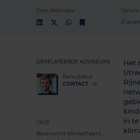
Deel deze case
Datum
21 augu
GERELATEERDE ADVISEURS
Het 
Utre
Rens Baltus
Rijn
CONTACT
netw
gebi
kind
in t
TAGS
klim
Berenschot Klimaattalent ,