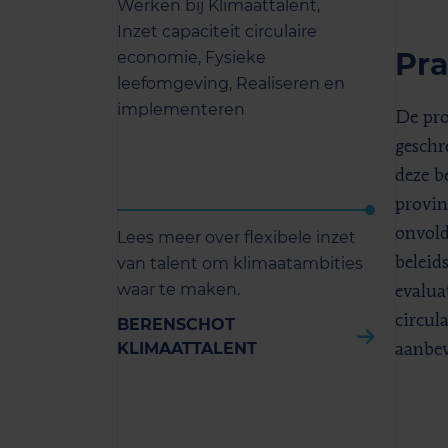
Werken bij Klimaattalent,
Inzet capaciteit circulaire
Pra
economie,
Fysieke
leefomgeving,
Realiseren en
implementeren
De pro
geschr
deze b
provin
onvold
Lees meer over flexibele inzet
van talent om klimaatambities
beleid
waar te maken.
evalua
circul
BERENSCHOT
KLIMAATTALENT
aanbev