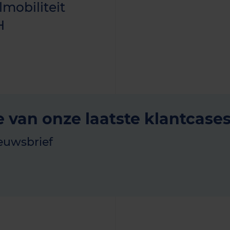
mobiliteit
H
e van onze laatste klantcase
euwsbrief