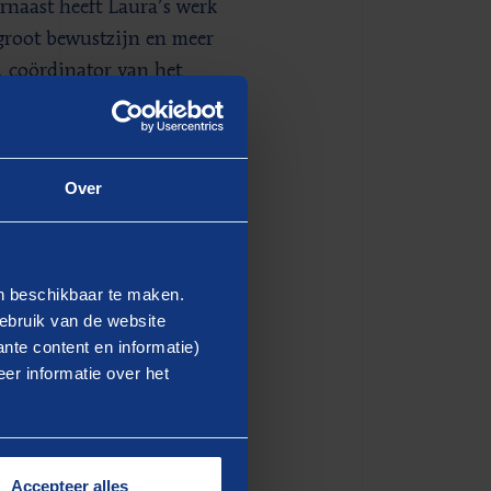
rnaast heeft Laura’s werk
rgroot bewustzijn en meer
, coördinator van het
pt dat haar team in de
Over
n is onderdeel van het
en beschikbaar te maken.
divers team, met onder meer
ebruik van de website
een in het team in duo’s
nte content en informatie)
. “Eén van de
er informatie over het
aken. Mensen zijn
ook erg geïnteresseerd en
erpop binnengekomen, die heel
Accepteer alles