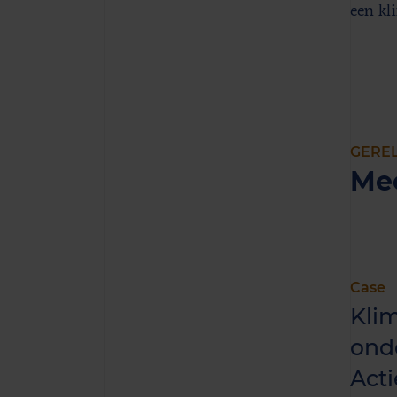
een kl
GERE
Me
Case
Klim
ond
Acti