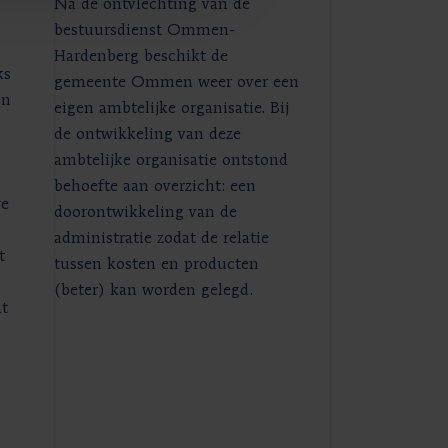
Na de ontvlechting van de
de verkiezingsp
bestuursdienst Ommen-
duiken. Veel pa
Hardenberg beschikt de
strijd om de me
ks
gemeente Ommen weer over een
met thema’s al
en
eigen ambtelijke organisatie. Bij
klimaat. Opvall
de ontwikkeling van deze
de partijprogra
ambtelijke organisatie ontstond
financiële nood
behoefte aan overzicht: een
En dat ondanks 
we
doorontwikkeling van de
de media en on
administratie zodat de relatie
van het vraagst
t
tussen kosten en producten
(beter) kan worden gelegd.
t