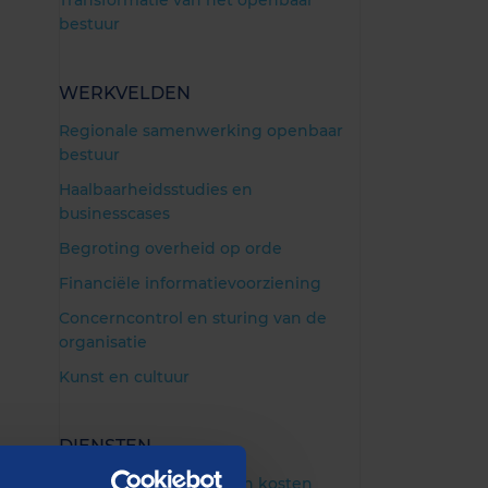
Transformatie van het openbaar
bestuur
WERKVELDEN
Regionale samenwerking openbaar
bestuur
Haalbaarheidsstudies en
businesscases
Begroting overheid op orde
Financiële informatievoorziening
Concerncontrol en sturing van de
organisatie
Kunst en cultuur
DIENSTEN
Benchmark Formatie en kosten