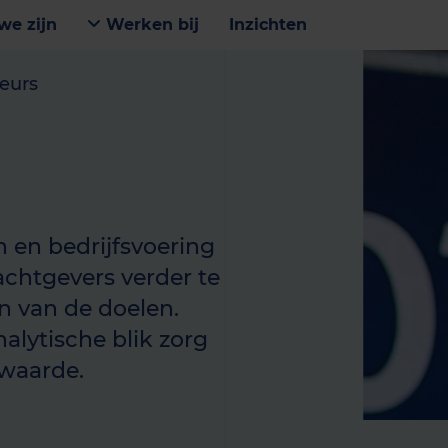
we zijn
Werken bij
Inzichten
eurs
n en bedrijfsvoering
achtgevers verder te
n van de doelen.
alytische blik zorg
 waarde.