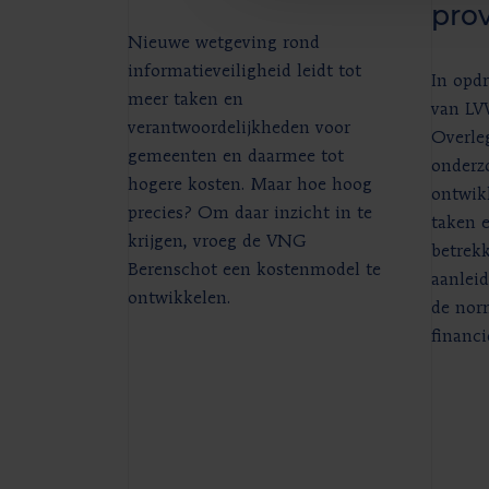
prov
Nieuwe wetgeving rond
informatieveiligheid leidt tot
In opdr
meer taken en
van LV
verantwoordelijkheden voor
Overle
gemeenten en daarmee tot
onderz
hogere kosten. Maar hoe hoog
ontwikk
precies? Om daar inzicht in te
taken 
krijgen, vroeg de VNG
betrekk
Berenschot een kostenmodel te
aanleid
ontwikkelen.
de nor
financi