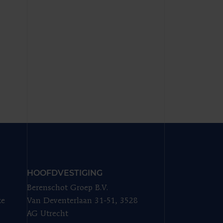
HOOFDVESTIGING
Berenschot Groep B.V.
ze
Van Deventerlaan 31-51, 3528
AG Utrecht