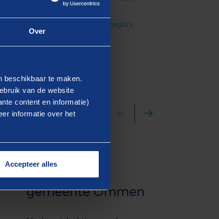
gemeenten
Benchmark Veiligheidsregio’s
Over
Bedrijfsvoering
en beschikbaar te maken.
ebruik van de website
nte content en informatie)
er informatie over het
Case
Blog
Onderzoek
Financiël
Accepteer alles
ombuigingen
gemeent
gemeente Ommen
De kabinetsfor
beginnen. Tijd 