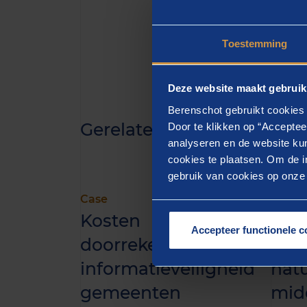
Toestemming
Deze website maakt gebruik
Berenschot gebruikt cookies 
Gerelateerde inzichten
Door te klikken op “Acceptee
analyseren en de website kun
cookies te plaatsen. Om de in
gebruik van cookies op onze w
Case
Public
Kosten
Ber
Accepteer functionele c
doorrekenen
ond
informatieveiligheid
natu
gemeenten
mid