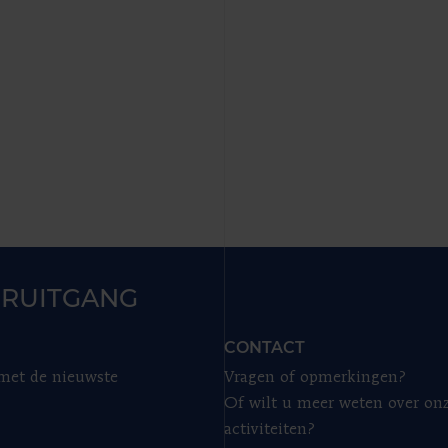
RUITGANG
CONTACT
 met de nieuwste
Vragen of opmerkingen?
Of wilt u meer weten over on
activiteiten?