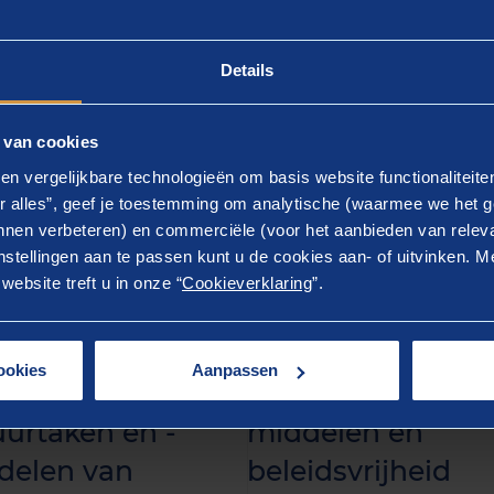
Details
 van cookies
en vergelijkbare technologieën om basis website functionaliteit
r alles”, geef je toestemming om analytische (waarmee we het g
nen verbeteren) en commerciële (voor het aanbieden van releva
stellingen aan te passen kunt u de cookies aan- of uitvinken. Me
ebsite treft u in onze “
Cookieverklaring
”.
atie
Artikel
enschot
Noodzaak voor
ookies
Aanpassen
erzoekt
balans taken,
urtaken en -
middelen en
delen van
beleidsvrijheid