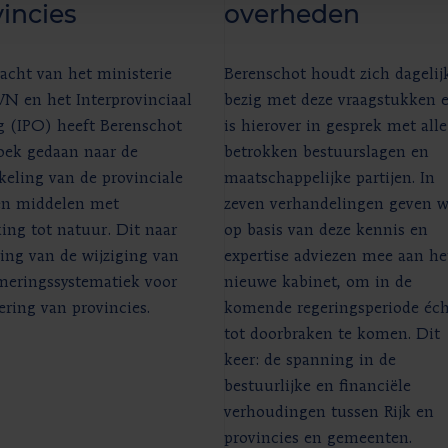
incies
overheden
acht van het ministerie
Berenschot houdt zich dagelij
VN en het Interprovinciaal
bezig met deze vraagstukken 
g (IPO) heeft Berenschot
is hierover in gesprek met alle
oek gedaan naar de
betrokken bestuurslagen en
eling van de provinciale
maatschappelijke partijen. In
en middelen met
zeven verhandelingen geven 
ing tot natuur. Dit naar
op basis van deze kennis en
ing van de wijziging van
expertise adviezen mee aan he
meringssystematiek voor
nieuwe kabinet, om in de
ering van provincies.
komende regeringsperiode éch
tot doorbraken te komen. Dit
keer: de spanning in de
bestuurlijke en financiële
verhoudingen tussen Rijk en
provincies en gemeenten.