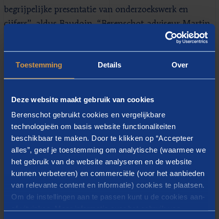
begrijpelijke presentatie van onderzoekswerk en
cijfers”, aldus Baudoin. “Berenschot-adviseur Martin
Heekelaar is een begrip in onderzoeksland als het gaat
om de Participatiewet. Hij beschikt over de vereiste
Toestemming
Details
Over
kennis en data om zo’n onderzoek snel uit te voeren
en ons te laten te leren van andere casuïstiek en
onderzoeken.” Voor de directeur van de
Deze website maakt gebruik van cookies
uitvoeringsorganisatie is de belangrijkste conclusie de
Berenschot gebruikt cookies en vergelijkbare
bevestiging dat KempenPlus het goed doet. “We
technologieën om basis website functionaliteiten
scoren goed op bijstandsafhankelijkheid, helpen
beschikbaar te maken. Door te klikken op “Accepteer
alles”, geef je toestemming om analytische (waarmee we
bovengemiddeld meer mensen met een
het gebruik van de website analyseren en de website
arbeidsbeperking aan de slag en zitten qua kosten
kunnen verbeteren) en commerciële (voor het aanbieden
onder de benchmark. Dankzij de expertise van
van relevante content en informatie) cookies te plaatsen.
Berenschot komt die boodschap ook geloofwaardiger
Om de instellingen aan te passen kunt u de cookies aan-
over op de betrokken gemeenten.”
of uitvinken. Meer informatie over het gebruik van