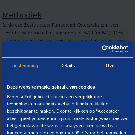
Methodiek
In de cao Bestuurders Funderend Onderwijs zijn een
zevental salarisschalen opgenomen (BA t/m BG). Deze
schalen zijn echter vrij breed, waardoor het lastig is om
tot een passende beloning te komen. Daarom heeft
Berenschot op basis van zijn onderwijs-expertise en
gesprekken met verschillende stakeholders aanvullende
Toestemming
Details
Over
criteria opgesteld om tot een nadere inschaling binnen
een salarisschaal te komen. Daarnaast zijn de
Deze website maakt gebruik van cookies
salarisschalen gezien de breedte van de beloningsniveaus
in vier gelijke kwartielen opgedeeld.
Berenschot gebruikt cookies en vergelijkbare
technologieën om basis website functionaliteiten
beschikbaar te maken. Door te klikken op “Accepteer
Aanpak
alles”, geef je toestemming om analytische (waarmee we
het gebruik van de website analyseren en de website
In de aanpak hanteren wij de volgende uitgangspunten:
kunnen verbeteren) en commerciële (voor het aanbieden