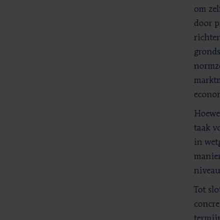
om zel
door p
richte
gronds
normze
marktm
econom
Hoewel
taak v
in wet
manier
niveau
Tot sl
concre
termij