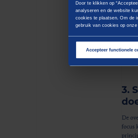
ketens
Door te klikken op “Acceptee
analyseren en de website kun
crucia
cookies te plaatsen. Om de in
bepaal
gebruik van cookies op onze w
het ge
concen
produc
Accepteer functionele c
tot do
3. 
doe
De ove
focus 
princip