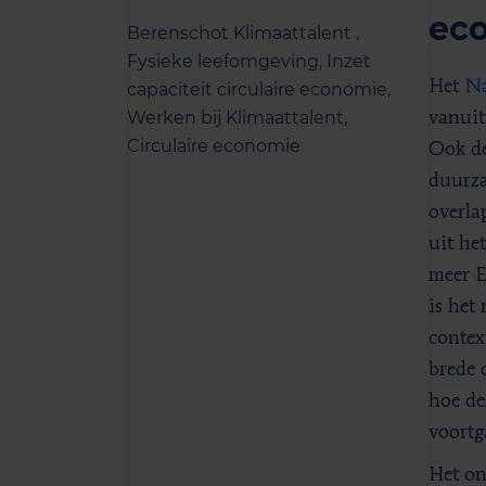
ec
Berenschot Klimaattalent ,
Fysieke leefomgeving,
Inzet
Het
Na
capaciteit circulaire economie,
Werken bij Klimaattalent,
vanuit
Circulaire economie
Ook de
duurza
overla
uit he
meer E
is het
contex
brede 
hoe de
voortg
Het on