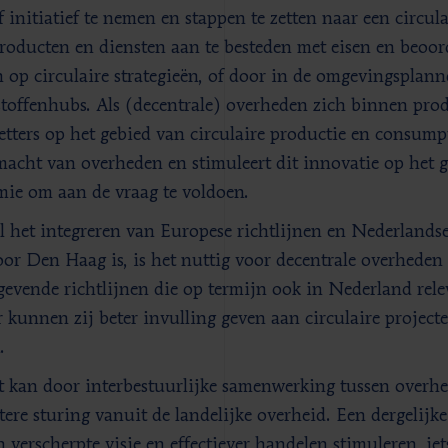
f initiatief te nemen en stappen te zetten naar een circul
roducten en diensten aan te besteden met eisen en beoord
n op circulaire strategieën, of door in de omgevingsplann
toffenhubs. Als (decentrale) overheden zich binnen produ
tters op het gebied van circulaire productie en consumpti
acht van overheden en stimuleert dit innovatie op het g
ie om aan de vraag te voldoen.
 het integreren van Europese richtlijnen en Nederlandse
oor Den Haag is, is het nuttig voor decentrale overheden
gevende richtlijnen die op termijn ook in Nederland rele
 kunnen zij beter invulling geven aan circulaire projecte
.
ot kan door interbestuurlijke samenwerking tussen over
tere sturing vanuit de landelijke overheid. Een dergelij
n verscherpte visie en effectiever handelen stimuleren, ie