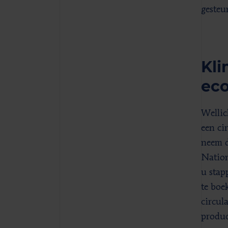
gesteu
Kli
ec
Wellic
een ci
neem d
Nation
u stap
te boe
circul
produc