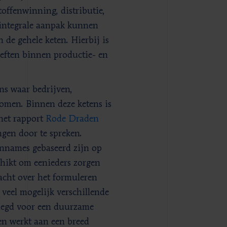
offenwinning, distributie,
 integrale aanpak kunnen
 de gehele keten. Hierbij is
oeften binnen productie- en
ns waar bedrijven,
omen. Binnen deze ketens is
 het rapport
Rode Draden
ngen door te spreken.
annames gebaseerd zijn op
chikt om eenieders zorgen
acht over het formuleren
 veel mogelijk verschillende
elegd voor een duurzame
en werkt aan een breed