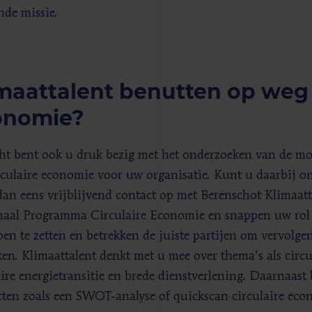
nde missie.
maattalent benutten op weg 
onomie?
ht bent ook u druk bezig met het onderzoeken van de m
rculaire economie voor uw organisatie. Kunt u daarbij o
an eens vrijblijvend contact op met Berenschot Klimaatt
aal Programma Circulaire Economie en snappen uw rol i
pen te zetten en betrekken de juiste partijen om vervolge
ken. Klimaattalent denkt met u mee over thema’s als circu
aire energietransitie en brede dienstverlening. Daarnaast
ten zoals een SWOT-analyse of quickscan circulaire econ