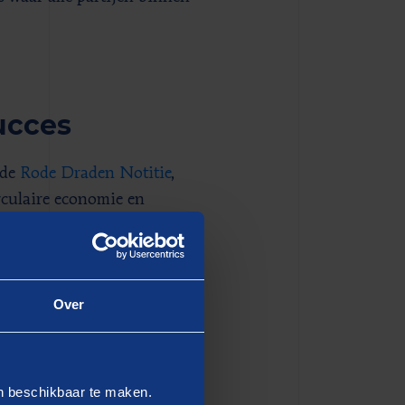
succes
 de
Rode Draden Notitie
,
rculaire economie en
 bedrijven en organisaties
Notitie 2024 laat zien dat
aatste jaren zijn
resultaten, is
Over
en diverse partijen binnen
 veelvoorkomend obstakel in
implementeren van circulaire
en beschikbaar te maken.