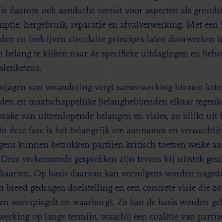
 is daarom ook aandacht vereist voor aspecten als grondst
ptie, hergebruik, reparatie en afvalverwerking. Met een
den en bedrijven circulaire principes laten doorwerken in
n belang te kijken naar de specifieke uitdagingen en beh
alenketens.
njagen van verandering vergt samenwerking binnen kete
den en maatschappelijke belanghebbenden elkaar tegenk
prake van uiteenlopende belangen en visies, zo blijkt uit
 In deze fase is het belangrijk om aannames en verwachti
gens kunnen betrokken partijen kritisch toetsen welke a
. Deze verkennende gesprekken zijn tevens bij uitstek ges
 kaarten. Op basis daarvan kan vervolgens worden naged
n breed gedragen doelstelling en een concrete visie die zo
en weerspiegelt en waarborgt. Zo kan de basis worden g
erking op lange termijn, waarbij een coalitie van partij