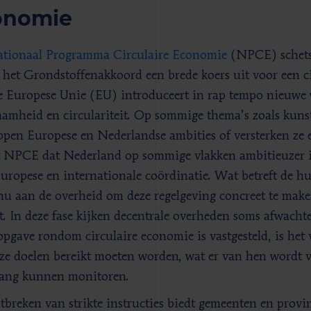
onomie
tionaal Programma Circulaire Economie
(NPCE) schetst
 het Grondstoffenakkoord een brede koers uit voor een c
 Europese Unie (EU) introduceert in rap tempo nieuwe
amheid en circulariteit. Op sommige thema’s zoals kunst
ppen Europese en Nederlandse ambities of versterken ze elk
t NPCE dat Nederland op sommige vlakken ambitieuzer is
uropese en internationale coördinatie. Wat betreft de hu
 nu aan de overheid om deze regelgeving concreet te ma
t. In deze fase kijken decentrale overheden soms afwacht
opgave rondom circulaire economie is vastgesteld, is het
ze doelen bereikt moeten worden, wat er van hen wordt v
ang kunnen monitoren.
tbreken van strikte instructies biedt gemeenten en provi