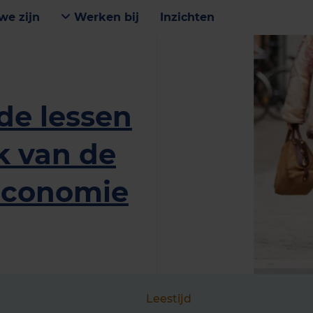
we zijn
Werken bij
Inzichten
de lessen
k van de
 Economie
Leestijd