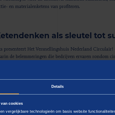
tie- en materialenketens van profiteren.
Ketendenken als sleutel tot 
jks presenteert Het Versnellingshuis Nederland Circulair!
arin de belemmeringen die bedrijven ervaren rondom ci
erking. Het Versnellingshuis heeft als doel ondernemers,
pen de circulaire transitie te versnellen. De Rode Draden 
ne kennis en bewustzijn rondom circulaire economie de l
omen. Om de stap te zetten van bewustzijn naar concrete 
Details
amenwerking essentieel. Vanwege de afhankelijkheid tuss
alen- en productieketens is een brede aanpak nodig. Een
 van cookies
enwerking is een gebrek aan specifieke kennis rond het 
en vergelijkbare technologieën om basis website functionaliteit