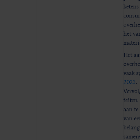
ketens
consum
overhe
het va
materi
Het aa
overhe
vaak s
2023
.
Vervol
feiten
aan te
van ee
belang
samenw