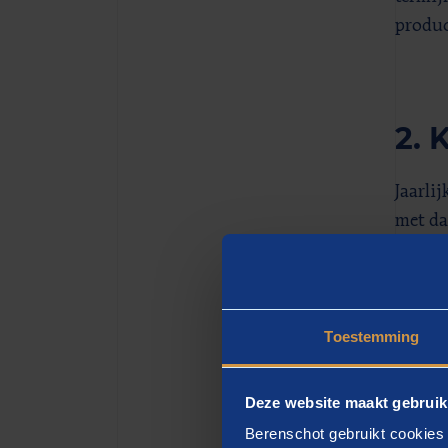
produc
2. 
Jaarli
met da
samenw
te hel
algeme
Toestemming
toegen
ketens
materi
Deze website maakt gebruik
de sam
Berenschot gebruikt cookies 