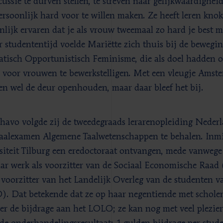
scussie te durven stellen, te streven naar gelijkwaardighei
ersoonlijk hard voor te willen maken. Ze heeft leren kno
nlijk ervaren dat je als vrouw tweemaal zo hard je best m
r studententijd voelde Mariëtte zich thuis bij de bewe
tisch Opportunistisch Feminisme, die als doel hadden o
e voor vrouwen te bewerkstelligen. Met een vleugje Amst
n wel de deur openhouden, maar daar bleef het bij.
havo volgde zij de tweedegraads lerarenopleiding Neder
aalexamen Algemene Taalwetenschappen te behalen. Inmid
siteit Tilburg een eredoctoraat ontvangen, mede vanweg
ar werk als voorzitter van de Sociaal Economische Raad 
 voorzitter van het Landelijk Overleg van de studenten 
. Dat betekende dat ze op haar negentiende met schole
er de bijdrage aan het LOLO; ze kan nog met veel plezie