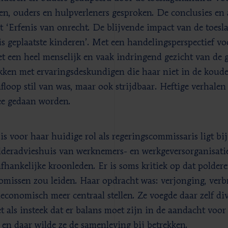
en, ouders en hulpverleners gesproken. De conclusies en
t ‘Erfenis van onrecht. De blijvende impact van de toesla
is geplaatste kinderen’. Met een handelingsperspectief vo
t een heel menselijk en vaak indringend gezicht van de 
kken met ervaringsdeskundigen die haar niet in de koude
afloop stil van was, maar ook strijdbaar. Heftige verhalen
ee gedaan worden.
is voor haar huidige rol als regeringscommissaris ligt bij
lderadvieshuis van werknemers- en werkgeversorganisati
fhankelijke kroonleden. Er is soms kritiek op dat polderen
missen zou leiden. Haar opdracht was: verjonging, verb
leconomisch meer centraal stellen. Ze voegde daar zelf dive
t als insteek dat er balans moet zijn in de aandacht voo
, en daar wilde ze de samenleving bij betrekken.