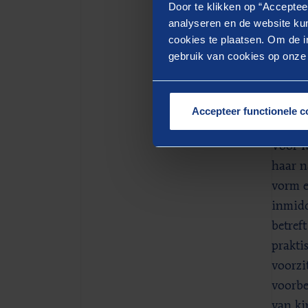
Door te klikken op “Acceptee
landel
analyseren en de website kun
Kamer,
cookies te plaatsen. Om de in
gebruik van cookies op onze w
Zaken,
Nederl
In 202
Accepteer functionele c
Voor M
haar n
vorm e
inmidd
betref
prakti
voorzi
voorbe
van ki