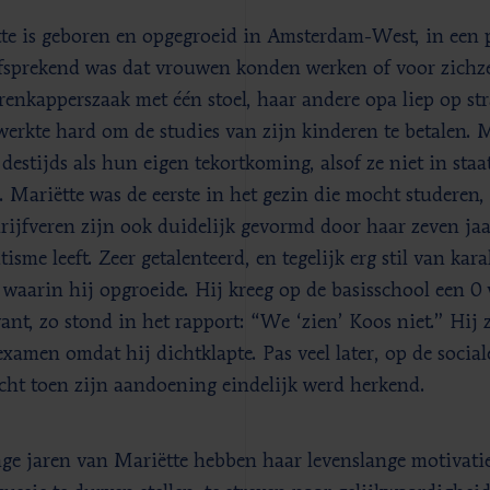
te is geboren en opgegroeid in Amsterdam-West, in een p
fsprekend was dat vrouwen konden werken of voor zichze
renkapperszaak met één stoel, haar andere opa liep op st
werkte hard om de studies van zijn kinderen te betalen
destijds als hun eigen tekortkoming, alsof ze niet in st
. Mariëtte was de eerste in het gezin die mocht studeren,
rijfveren zijn ook duidelijk gevormd door haar zeven jaa
isme leeft. Zeer getalenteerd, en tegelijk erg stil van kar
d waarin hij opgroeide. Hij kreeg op de basisschool een 0
 want, zo stond in het rapport: “We ‘zien’ Koos niet.” Hij
xamen omdat hij dichtklapte. Pas veel later, op de social
echt toen zijn aandoening eindelijk werd herkend.
ge jaren van Mariëtte hebben haar levenslange motivati