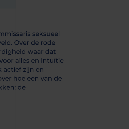
mmissaris seksueel
eld. Over de rode
rdigheid waar dat
oor alles en intuïtie
actief zijn en
over hoe een van de
kken: de