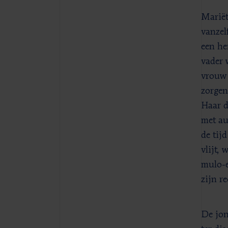
Mariët
vanzel
een he
vader 
vrouw 
zorgen
Haar d
met aut
de tij
vlijt,
mulo-e
zijn r
De jon