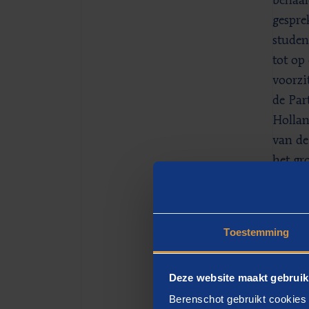
behaal
gespre
studen
tot op
voorzi
de Par
Hollan
van de
het gr
opgave
He
Toestemming
Leider
Deze website maakt gebruik
motiva
Berenschot gebruikt cookies 
Vrouwe