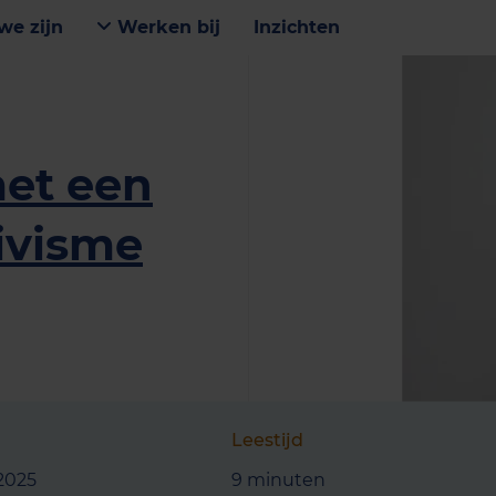
we zijn
Werken bij
Inzichten
et een
ivisme
Leestijd
 2025
9 minuten