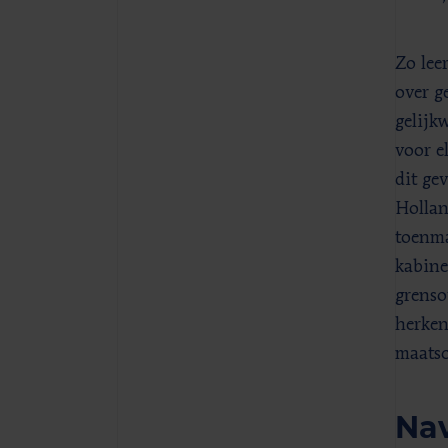
Zo lee
over g
gelijk
voor e
dit ge
Hollan
toenma
kabine
grenso
herken
maatsc
Nav