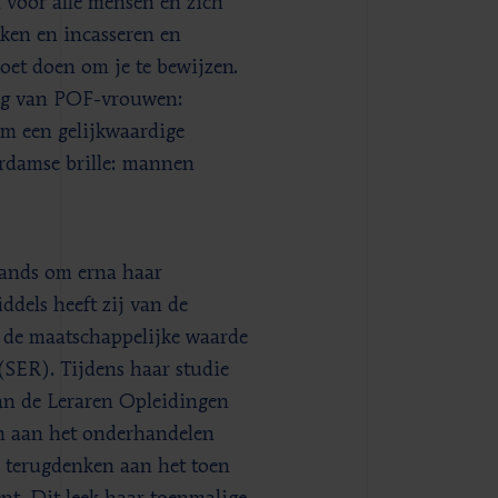
d voor alle mensen en zich
kken en incasseren en
oet doen om je te bewijzen.
ging van POF-vrouwen:
m een gelijkwaardige
erdamse brille: mannen
lands om erna haar
dels heeft zij van de
e de maatschappelijke waarde
(SER). Tijdens haar studie
van de Leraren Opleidingen
n aan het onderhandelen
r terugdenken aan het toen