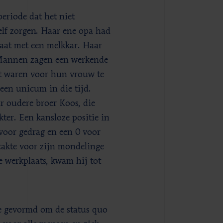
eriode dat het niet
lf zorgen. Haar ene opa had
raat met een melkkar. Haar
. Mannen zagen een werkende
aat waren voor hun vrouw te
 een unicum in die tijd.
r oudere broer Koos, die
akter. Een kansloze positie in
 voor gedrag en een 0 voor
 zakte voor zijn mondelinge
e werkplaats, kwam hij tot
e gevormd om de status quo