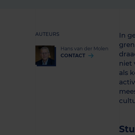
AUTEURS
In g
gren
Hans van der Molen
draa
CONTACT
niet 
als 
acti
mees
cult
St