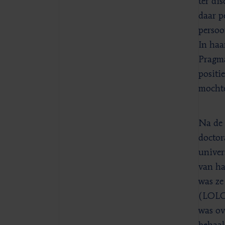
ter di
daar p
persoo
In haa
Pragma
positi
mochte
Na de 
doctor
univer
van ha
was ze
(LOLO)
was ov