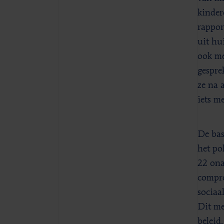
kinder
rappor
uit hu
ook me
gespre
ze na 
iets m
De bas
het po
22 ona
compro
sociaa
Dit me
beleid