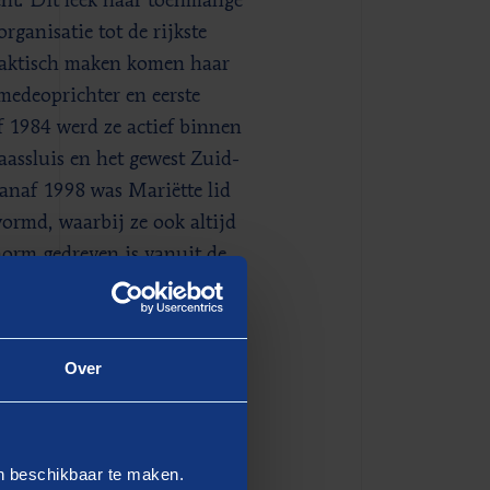
nt. Dit leek haar toenmalige
ganisatie tot de rijkste
raktisch maken komen haar
medeoprichter en eerste
 1984 werd ze actief binnen
aassluis en het gewest Zuid-
vanaf 1998 was Mariëtte lid
ormd, waarbij ze ook altijd
norm gedreven is vanuit de
Over
d met de eerdergenoemde
tegratie van de Rooie
en beschikbaar te maken.
 later voorzitter van het