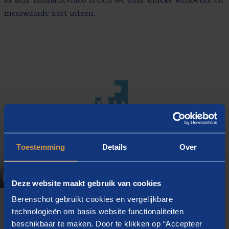
In deze animatievideo zetten we onze unieke werkwijze en
meerwaarde kort uiteen.
Play
Toestemming
Details
Over
01:37
Deze website maakt gebruik van cookies
Play
Mute
Settings
Ent
Berenschot gebruikt cookies en vergelijkbare
ful
technologieën om basis website functionaliteiten
beschikbaar te maken. Door te klikken op “Accepteer