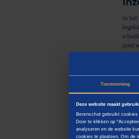
In
In het
begele
schuld
punt w
werkve
contex
voor b
betere
Toestemming
minima
Deze website maakt gebruik
Ve
Berenschot gebruikt cookies 
Door te klikken op “Acceptee
analyseren en de website kun
In het
cookies te plaatsen. Om de in