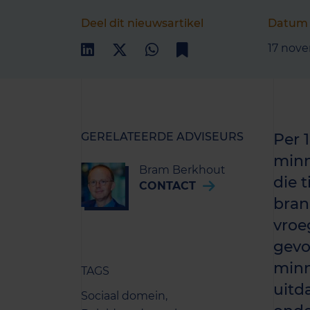
Deel dit nieuwsartikel
Datum
17 nov
GERELATEERDE ADVISEURS
Per 
minn
Bram Berkhout
die 
CONTACT
bran
vroe
gevo
minn
TAGS
uitd
Sociaal domein,