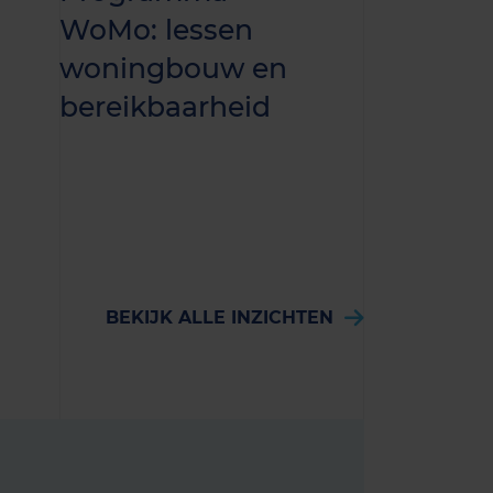
WoMo: lessen
PosadM
woningbouw en
winnen v
bereikbaarheid
raamcon
ministeri
IenW
BEKIJK ALLE INZICHTEN