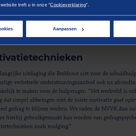
t brede werkveld, een algemene interviewronde met 33 sta
ebsite treft u in onze “
Cookieverklaring
”.
hulpverlening en drie groepsinterviews met 14 responden
ldwerk werkte Berenschot intensief samen met Jan Tingen, 
gehuurd door de NVVK. Alle bevindingen, conclusies en 
ookies
Aanpassen
en afgestemd met een door de NVVK ingestelde begelei
ivatietechnieken
langrijke uitdaging die Berkhout ziet voor de schuldhulp
stige verbeterde ondersteuningsaanbod ook na afrondin
kkelijk te maken voor de hulpvrager. “Het werkveld is vo
 dat simpel afdwingen niet de juiste motivatie gaat opl
ieel gedrag te blijven werken. We raden de NVVK dan oo
re hierbij gebruikgemaakt kan worden van gedragspsych
tietechnieken zoals nudging.”