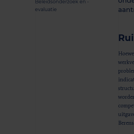
onde
Beleidsonderzoek en -
aant
evaluatie
Ru
Hoewel
werkve
proble
indica
struct
worden
compet
uitgav
Berens