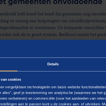
zet gemeenten onvoldoende
 werkveld leeft breed het besef dat gemeenten nog onvol
iding en nazorg aan hulpvragers van schuldhulpverlenin
enproblematiek te voorkomen. De bestaande verschillen 
orden ook als te groot ervaren. Berkhout noemt het positi
ld in de actiestand heeft gezet. “We vinden het een belan
t van de Wgs als kaderwet, er nu toch bestuurlijke afsp
asisdienstverlening schuldhulpverlening. Dit zou moeten
 kwaliteit in en meer uniformiteit tussen gemeenten bij b
Details
liseert weer het risico op terugval.”
 van cookies
ldwerk
en vergelijkbare technologieën om basis website functionaliteit
r alles”, geef je toestemming om analytische (waarmee we het g
nen verbeteren) en commerciële (voor het aanbieden van releva
 onderzoek baseert Berenschot zich op een digitale enquê
stellingen aan te passen kunt u de cookies aan- of uitvinken. Me