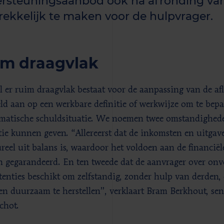
rsteuningsaanbod ook na afronding van
rekkelijk te maken voor de hulpvrager.
im draagvlak
 er ruim draagvlak bestaat voor de aanpassing van de afl
ld aan op een werkbare definitie of werkwijze om te bepal
matische schuldsituatie. We noemen twee omstandighede
tie kunnen geven. “Allereerst dat de inkomsten en uitgav
ureel uit balans is, waardoor het voldoen aan de financiël
 gegarandeerd. En ten tweede dat de aanvrager over on
enties beschikt om zelfstandig, zonder hulp van derden,
en duurzaam te herstellen”, verklaart Bram Berkhout, se
chot.