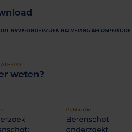
wnload
ORT NVVK-ONDERZOEK HALVERING AFLOSPERIODE 
LATEERD
er weten?
s
Publicatie
erzoek
Berenschot
enschot:
onderzoekt