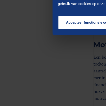
uit he
gebruik van cookies op onze w
schuld
dit ve
was in
Accepteer functionele c
moment
Mot
Een be
toekom
aantre
mening
financ
hoever
motiva