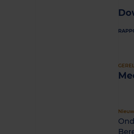
Do
RAPP
GERE
Me
Nieuw
Ond
Ber