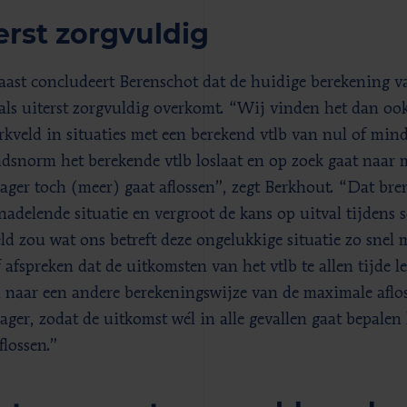
erst zorgvuldig
ast concludeert Berenschot dat de huidige berekening van
 als uiterst zorgvuldig overkomt. “Wij vinden het dan oo
rkveld in situaties met een berekend vtlb van nul of mi
ndsnorm het berekende vtlb loslaat en op zoek gaat naar 
ager toch (meer) gaat aflossen”, zegt Berkhout. “Dat bre
nadelende situatie en vergroot de kans op uitval tijdens 
ld zou wat ons betreft deze ongelukkige situatie zo sne
 afspreken dat de uitkomsten van het vtlb te allen tijde l
 naar een andere berekeningswijze van de maximale aflos
ager, zodat de uitkomst wél in alle gevallen gaat bepalen
flossen.”