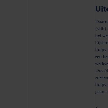
Uit
Daarna
(vtlb)
het we
bijsta
hulpvr
een be
werkve
Dus óf
zoeken
hulpvr
gaan a