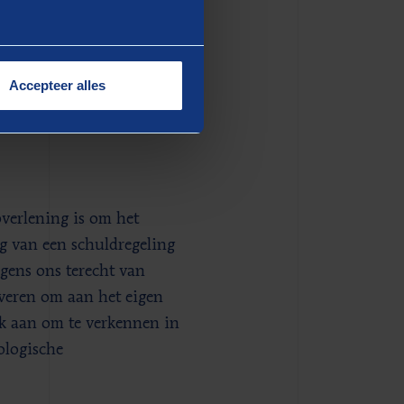
keholders in de
ten van de enquête. Tijdens
die als zzp’er voor deze fase
aanbevelingen zijn op drie
Accepteer alles
dingsgroep.
verlening is om het
g van een schuldregeling
lgens ons terecht van
everen om aan het eigen
k aan om te verkennen in
ologische