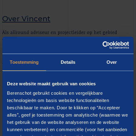
Over Vincent
Als allround adviseur en projectleider op het gebied
van veiligheid werk ik veel en graag aan politiek-
strategische adviezen en innovatieve en
grensverleggende onderzoeken op het gebied van
Toestemming
Details
Over
veiligheid. Dit gaat bijvoorbeeld om het managen
van politieke risico's, gevaarlijke stoffen,
incidentonderzoek, psychische en fysieke werkdruk,
Deze website maakt gebruik van cookies
prostitutiebeleid, en matchfixing en veiligheid in de
Berenschot gebruikt cookies en vergelijkbare
sport. Hierbij werk ik mee aan het duurzaam
technologieën om basis website functionaliteiten
beheersen van complexe opgaven rond veiligheid en
beschikbaar te maken. Door te klikken op “Accepteer
risicomanagement. Hoe complexer, hoe
alles”, geef je toestemming om analytische (waarmee we
interessanter!
het gebruik van de website analyseren en de website
kunnen verbeteren) en commerciële (voor het aanbieden