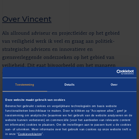
Over Vincent
Als allround adviseur en projectleider op het gebied
van veiligheid werk ik veel en graag aan politiek-
strategische adviezen en innovatieve en
grensverleggende onderzoeken op het gebied van
veiligheid. Dit gaat bijvoorbeeld om het managen
van politieke risico's, gevaarlijke stoffen,
incidentonderzoek, psychische en fysieke werkdruk,
Toestemming
Details
Over
prostitutiebeleid, en matchfixing en veiligheid in de
sport. Hierbij werk ik mee aan het duurzaam
Deze website maakt gebruik van cookies
beheersen van complexe opgaven rond veiligheid en
Berenschot gebruikt cookies en vergelijkbare technologieën om basis website
functionaliteiten beschikbaar te maken. Door te klikken op “Accepteer alles”, geef je
risicomanagement. Hoe complexer, hoe
toestemming om analytische (waarmee we het gebruik van de website analyseren en de
website kunnen verbeteren) en commerciële (voor het aanbieden van relevante content
interessanter!
en informatie) cookies te plaatsen. Om de instellingen aan te passen kunt u de cookies
aan- of uitvinken. Meer informatie over het gebruik van cookies op onze website treft u
in onze “
Cookieverklaring
”.