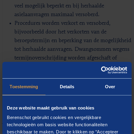
veel mogelijk beperkt en bij herhaalde
asielaanvragen maximaal versoberd.
Procedures worden verkort en versoberd,
bijvoorbeeld door het verkorten van de
beroepstermijn en beperking van de mogelijkheid
tot herhaalde aanvragen. Dwangsommen wegens
termijnoverschrijding worden afgeschaft of
beperkt.
Buitenlanders die onze nationaliteit willen
aannemen doen, waar mogelijk, afstand van hun
Toestemming
Details
Over
andere nationaliteit.
Deze website maakt gebruik van cookies
Centraal Orgaan opvang
Berenschot gebruikt cookies en vergelijkbare
Asielzoekers
technologieën om basis website functionaliteiten
beschikbaar te maken. Door te klikken op “Accepteer